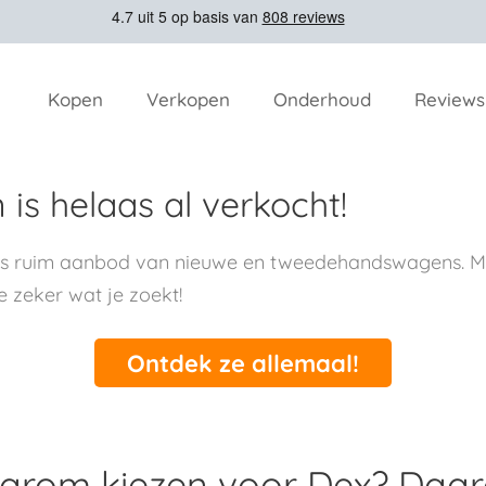
Kopen
Verkopen
Onderhoud
Reviews
is helaas al verkocht!
ns ruim aanbod van nieuwe en tweedehandswagens. Me
e zeker wat je zoekt!
Ontdek ze allemaal!
rom kiezen voor Dex? Daa