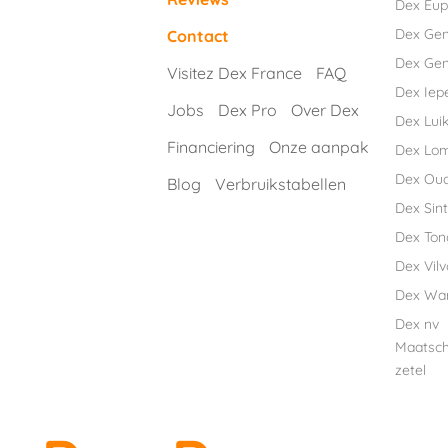
Dex Eu
Dex Ge
Contact
Dex Gen
Visitez Dex France
FAQ
Dex Iep
Jobs
Dex Pro
Over Dex
Dex Luik
Financiering
Onze aanpak
Dex Lo
Dex Ou
Blog
Verbruikstabellen
Dex Sint
Dex Ton
Dex Vil
Dex Wa
Dex nv
Maatsch
zetel