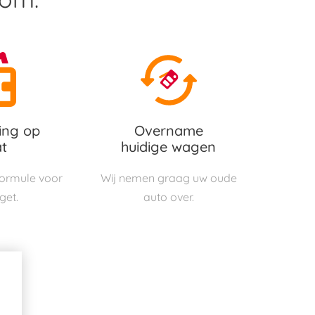
ing op
Overname
t
huidige wagen
 formule voor
Wij nemen graag uw oude
get.
auto over.