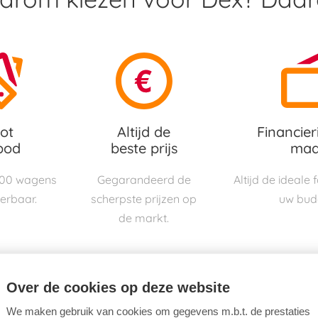
ot
Altijd de
Financier
bod
beste prijs
maa
000 wagens
Gegarandeerd de
Altijd de ideale
verbaar.
scherpste prijzen op
uw bud
de markt.
Over de cookies op deze website
We maken gebruik van cookies om gegevens m.b.t. de prestaties