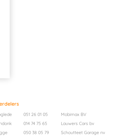
erdelers
oglede
051 26 01 05
Mobimax BV
ndonk
014 74 75 65
Lauwers Cars bv
ugge
050 38 05 79
Schoutteet Garage nv