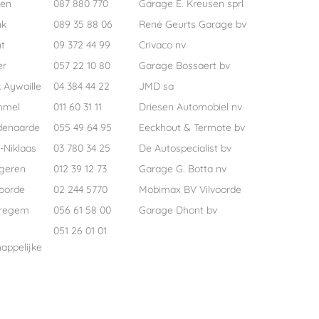
pen
087 880 770
Garage E. Kreusen sprl
nk
089 35 88 06
René Geurts Garage bv
t
09 372 44 99
Crivaco nv
er
057 22 10 80
Garage Bossaert bv
 Aywaille
04 384 44 22
JMD sa
mmel
011 60 31 11
Driesen Automobiel nv
denaarde
055 49 64 95
Eeckhout & Termote bv
-Niklaas
03 780 34 25
De Autospecialist bv
geren
012 39 12 73
Garage G. Botta nv
voorde
02 244 5770
Mobimax BV Vilvoorde
regem
056 61 58 00
Garage Dhont bv
051 26 01 01
appelijke