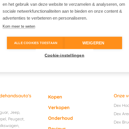
en het gebruik van deze website te verzamelen & analyseren, om
sociale netwerkfunctionaliteiten aan te bieden en onze content &
advertenties te verbeteren en personaliseren.
Kom meer te weten
WEIGEREN
ALLE COOKIES TOESTAAN
Cookie-instellingen
edehandsauto's
Onze v
Kopen
Dex Ho
Verkopen
guar
,
Jeep
,
Dex Are
Onderhoud
pel
,
Peugeot
,
Dex Br
olkswagen
,
Reviews