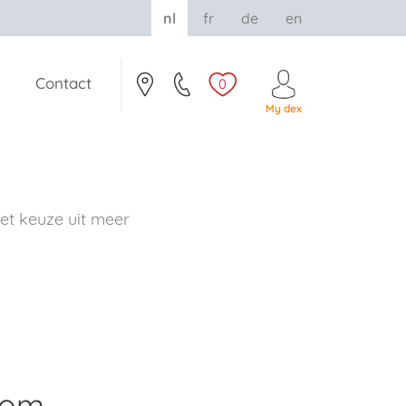
nl
fr
de
en
Contact
0
My dex
t keuze uit meer
rom.