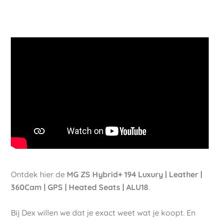
Ontdek hier de
MG ZS Hybrid+ 194 Luxury | Leather |
360Cam | GPS | Heated Seats | ALU18
.
Bij Dex willen we dat je exact weet wat je koopt. En