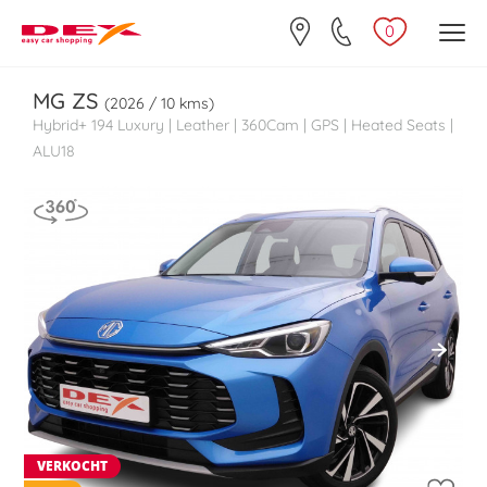
0
MG
ZS
(2026 / 10 kms)
Hybrid+ 194 Luxury | Leather | 360Cam | GPS | Heated Seats |
ALU18
VERKOCHT