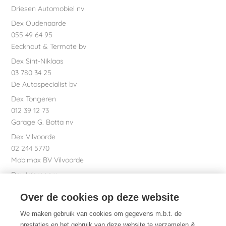
Driesen Automobiel nv
Dex Oudenaarde
055 49 64 95
Eeckhout & Termote bv
Dex Sint-Niklaas
03 780 34 25
De Autospecialist bv
Dex Tongeren
012 39 12 73
Garage G. Botta nv
Dex Vilvoorde
02 244 5770
Mobimax BV Vilvoorde
Dex Waregem
056 61 58 00
Over de cookies op deze website
Garage Dhont bv
Dex nv Maatschappelijke zetel
We maken gebruik van cookies om gegevens m.b.t. de
051 26 01 01
prestaties en het gebruik van deze website te verzamelen &