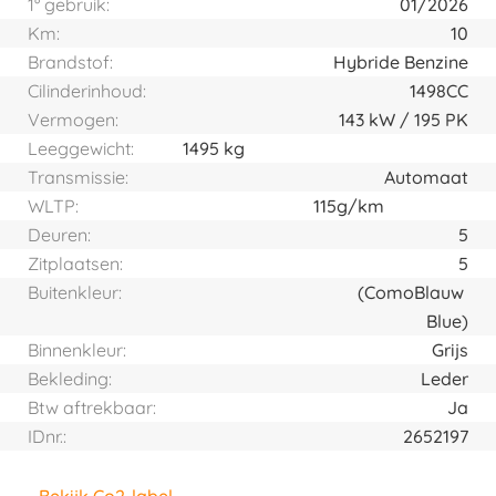
1° gebruik:
01/2026
Km:
10
Brandstof:
Hybride Benzine
Cilinderinhoud:
1498CC
Vermogen:
143
kW
195
PK
Leeggewicht:
1495 kg
Transmissie:
Automaat
WLTP:
115g/km
Deuren:
5
Zitplaatsen:
5
Buitenkleur:
(Como
Blauw
Blue)
Binnenkleur:
Grijs
Bekleding:
Leder
Btw aftrekbaar:
Ja
IDnr.:
2652197
Bekijk Co2-label