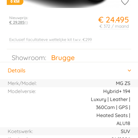
0 KM
€ 24.495
Nieuwprijs:
€ 29.285
(i)
€ 372 / maand
Exclusief facultatieve wettelijke kit t.w.v. €299
Showroom:
Brugge
Details
(actieve tabblad)
Horizontal tab group
Merk/Model:
MG ZS
Modelversie:
Hybrid+ 194
Luxury | Leather |
360Cam | GPS |
Heated Seats |
ALU18
Koetswerk:
SUV