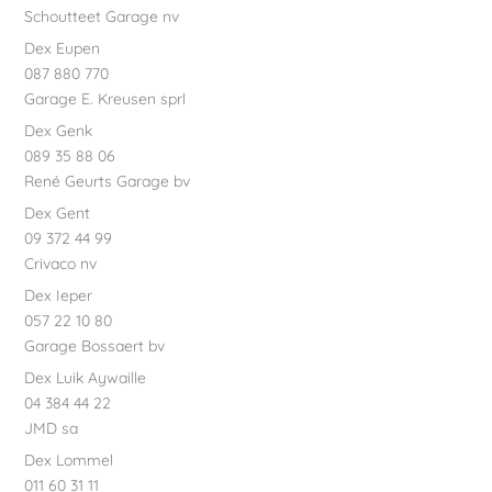
Schoutteet Garage nv
Dex Eupen
087 880 770
Garage E. Kreusen sprl
Dex Genk
089 35 88 06
René Geurts Garage bv
Dex Gent
09 372 44 99
Crivaco nv
Dex Ieper
057 22 10 80
Garage Bossaert bv
Dex Luik Aywaille
04 384 44 22
JMD sa
Dex Lommel
011 60 31 11