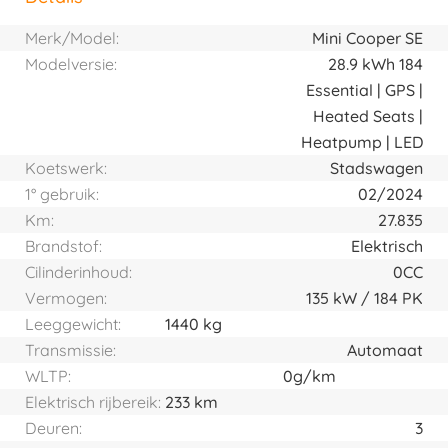
Horizontal tab group
Merk/Model:
Mini Cooper SE
Modelversie:
28.9 kWh 184
Essential | GPS |
Heated Seats |
Heatpump | LED
Koetswerk:
Stadswagen
1° gebruik:
02/2024
Km:
27.835
Brandstof:
Elektrisch
Cilinderinhoud:
0CC
Vermogen:
135
kW
184
PK
Leeggewicht:
1440 kg
Transmissie:
Automaat
WLTP:
0g/km
Elektrisch rijbereik:
233 km
Deuren:
3