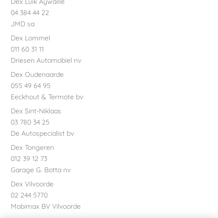
Dex Luik Aywaille
04 384 44 22
JMD sa
Dex Lommel
011 60 31 11
Driesen Automobiel nv
Dex Oudenaarde
055 49 64 95
Eeckhout & Termote bv
Dex Sint-Niklaas
03 780 34 25
De Autospecialist bv
Dex Tongeren
012 39 12 73
Garage G. Botta nv
Dex Vilvoorde
02 244 5770
Mobimax BV Vilvoorde