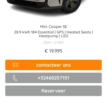
Mini
Cooper SE
28.9 kWh 184 Essential | GPS | Heated Seats |
Heatpump | LED
2024
27.835
€ 19.995
contacteer ons
+32460257151
Reserveer