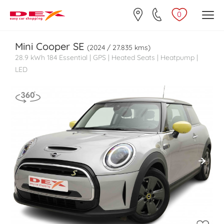
0
Mini
Cooper SE
(2024 / 27.835 kms)
28.9 kWh 184 Essential | GPS | Heated Seats | Heatpump |
LED