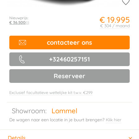
€ 19.995
Nieuwprijs:
€ 36.500
(i)
€ 304 / maand
contacteer ons
+32460257151
Reserveer
Exclusief facultatieve wettelijke kit t.w.v. €299
Showroom:
Lommel
De wagen naar een locatie in je buurt brengen?
Klik hier
Details
(actieve tabblad)