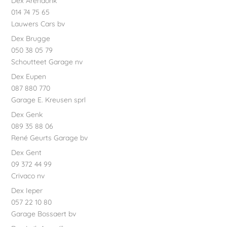
Dex Arendonk
014 74 75 65
Lauwers Cars bv
Dex Brugge
050 38 05 79
Schoutteet Garage nv
Dex Eupen
087 880 770
Garage E. Kreusen sprl
Dex Genk
089 35 88 06
René Geurts Garage bv
Dex Gent
09 372 44 99
Crivaco nv
Dex Ieper
057 22 10 80
Garage Bossaert bv