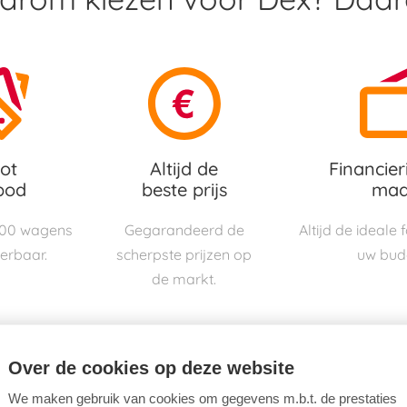
ot
Altijd de
Financier
bod
beste prijs
maa
000 wagens
Gegarandeerd de
Altijd de ideale
verbaar.
scherpste prijzen op
uw bud
de markt.
Over de cookies op deze website
We maken gebruik van cookies om gegevens m.b.t. de prestaties