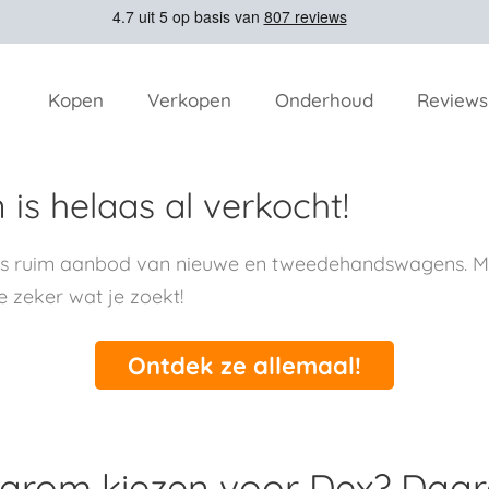
Kopen
Verkopen
Onderhoud
Reviews
is helaas al verkocht!
ns ruim aanbod van nieuwe en tweedehandswagens. Me
e zeker wat je zoekt!
Ontdek ze allemaal!
rom kiezen voor Dex? Daa