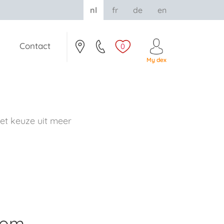
nl
fr
de
en
Contact
0
My dex
t keuze uit meer
rom.