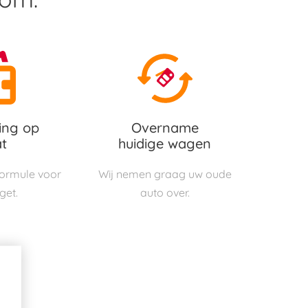
ing op
Overname
t
huidige wagen
 formule voor
Wij nemen graag uw oude
get.
auto over.