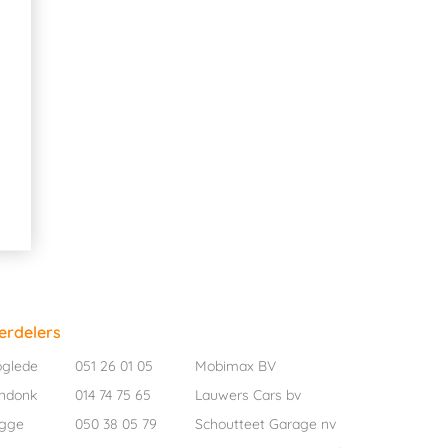
erdelers
oglede
051 26 01 05
Mobimax BV
ndonk
014 74 75 65
Lauwers Cars bv
ugge
050 38 05 79
Schoutteet Garage nv