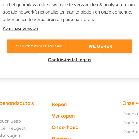
en het gebruik van deze website te verzamelen & analyseren, om
sociale netwerkfunctionaliteiten aan te bieden en onze content &
advertenties te verbeteren en personaliseren.
Kom meer te weten
WEIGEREN
ALLE COOKIES TOESTAAN
Cookie-instellingen
edehandsauto's
Onze v
Kopen
Dex Ho
Verkopen
guar
,
Jeep
,
Dex Are
Onderhoud
pel
,
Peugeot
,
Dex Br
olkswagen
,
Reviews