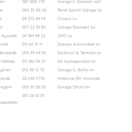
pen
087 880 770
Garage E. Kreusen sprl
nk
089 35 88 06
René Geurts Garage bv
t
09 372 44 99
Crivaco nv
er
057 22 10 80
Garage Bossaert bv
 Aywaille
04 384 44 22
JMD sa
mmel
011 60 31 11
Driesen Automobiel nv
denaarde
055 49 64 95
Eeckhout & Termote bv
-Niklaas
03 780 34 25
De Autospecialist bv
geren
012 39 12 73
Garage G. Botta nv
voorde
02 244 5770
Mobimax BV Vilvoorde
regem
056 61 58 00
Garage Dhont bv
051 26 01 01
appelijke