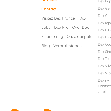
Dex Eu
Dex Ge
Contact
Dex Gen
Visitez Dex France
FAQ
Dex Iep
Jobs
Dex Pro
Over Dex
Dex Luik
Financiering
Onze aanpak
Dex Lo
Dex Ou
Blog
Verbruikstabellen
Dex Sint
Dex Ton
Dex Vil
Dex Wa
Dex nv
Maatsch
zetel