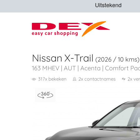
Nissan
X-Trail
(2026 / 10 kms)
163 MHEV | AUT | Acenta | Comfort Pac
317x bekeken
2x contactnames
2x ve