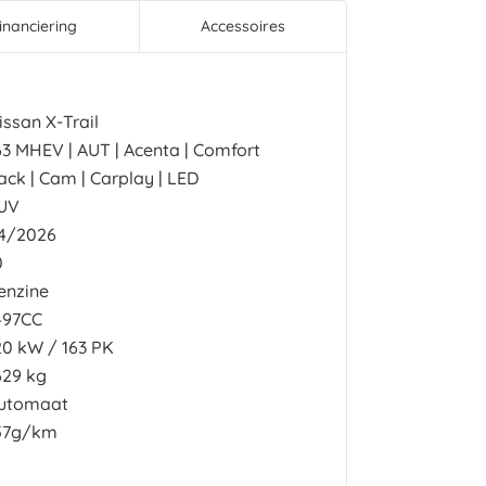
inanciering
Accessoires
issan X-Trail
63 MHEV | AUT | Acenta | Comfort
ack | Cam | Carplay | LED
UV
4/2026
0
enzine
497CC
20
kW
163
PK
629 kg
utomaat
57g/km