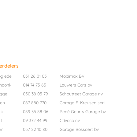
erdelers
oglede
051 26 01 05
Mobimax BV
ndonk
014 74 75 65
Lauwers Cars bv
ugge
050 38 05 79
Schoutteet Garage nv
pen
087 880 770
Garage E. Kreusen sprl
nk
089 35 88 06
René Geurts Garage bv
t
09 372 44 99
Crivaco nv
er
057 22 10 80
Garage Bossaert bv