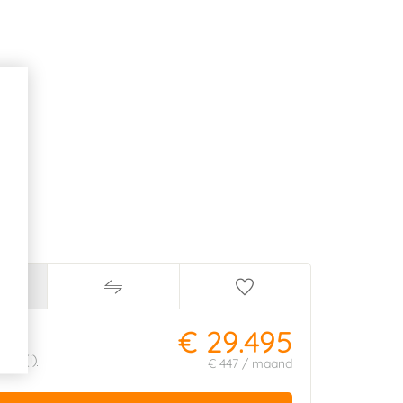
€ 29.495
ijs:
450
(i)
€ 447 / maand