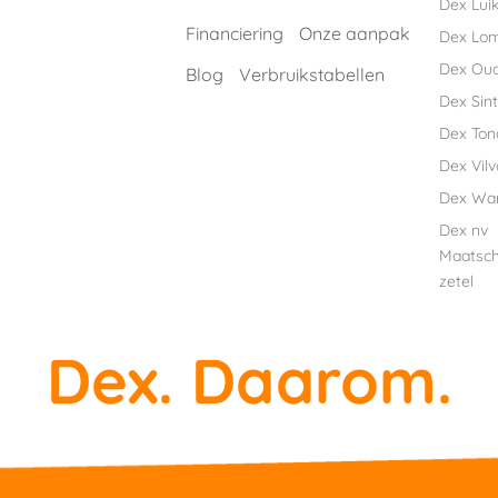
Dex Luik
Financiering
Onze aanpak
Dex Lo
Dex Ou
Blog
Verbruikstabellen
Dex Sint
Dex Ton
Dex Vil
Dex Wa
Dex nv
Maatsch
zetel
Dex. Daarom.