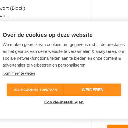
wart
(Black)
wart
tof
a
Over de cookies op deze website
653481
We maken gebruik van cookies om gegevens m.b.t. de prestaties
en het gebruik van deze website te verzamelen & analyseren, om
sociale netwerkfunctionaliteiten aan te bieden en onze content &
advertenties te verbeteren en personaliseren.
Kom meer te weten
LED koplampen
WEIGEREN
ALLE COOKIES TOESTAAN
Verkeersbordherkenning
Cookie-instellingen
Nieuwpr
€ 43.