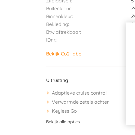
Zitplaatsen:
5
Buitenkleur:
Z
Binnenkleur:
Z
Bekleding:
S
Btw aftrekbaar:
J
IDnr.:
2
Bekijk Co2-label
Uitrusting
Adaptieve cruise control
Verwarmde zetels achter
Keyless Go
Bekijk alle opties