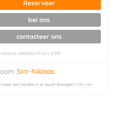
Reserveer
bel ons
contacteer ons
ultatieve wettelijke kit t.w.v. €299
oom:
Sint-Niklaas
naar een locatie in je buurt brengen?
Klik hier