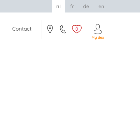
nl
fr
de
en
Contact
0
My dex