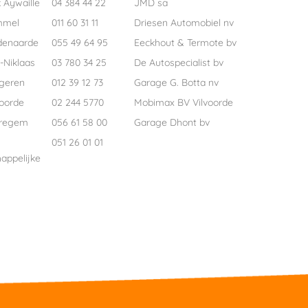
 Aywaille
04 384 44 22
JMD sa
mmel
011 60 31 11
Driesen Automobiel nv
denaarde
055 49 64 95
Eeckhout & Termote bv
-Niklaas
03 780 34 25
De Autospecialist bv
geren
012 39 12 73
Garage G. Botta nv
voorde
02 244 5770
Mobimax BV Vilvoorde
regem
056 61 58 00
Garage Dhont bv
051 26 01 01
appelijke