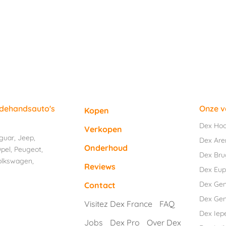
edehandsauto's
Onze v
Kopen
Dex Ho
Verkopen
guar
,
Jeep
,
Dex Are
Onderhoud
pel
,
Peugeot
,
Dex Br
olkswagen
,
Reviews
Dex Eu
Dex Ge
Contact
Dex Gen
Visitez Dex France
FAQ
Dex Iep
Jobs
Dex Pro
Over Dex