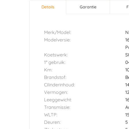
Details
(actieve
Garantie
F
Horizontal tab group
tabblad)
Merk/Model:
N
Modelversie:
1
P
Koetswerk:
S
1° gebruik:
0
Km:
1
Brandstof:
B
Cilinderinhoud:
1
Vermogen:
1
Leeggewicht:
1
Transmissie:
A
WLTP:
1
Deuren:
5