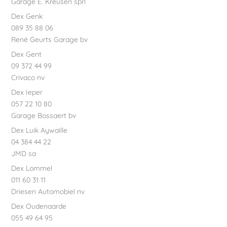
Garage E. Kreusen sprl
Dex Genk
089 35 88 06
René Geurts Garage bv
Dex Gent
09 372 44 99
Crivaco nv
Dex Ieper
057 22 10 80
Garage Bossaert bv
Dex Luik Aywaille
04 384 44 22
JMD sa
Dex Lommel
011 60 31 11
Driesen Automobiel nv
Dex Oudenaarde
055 49 64 95