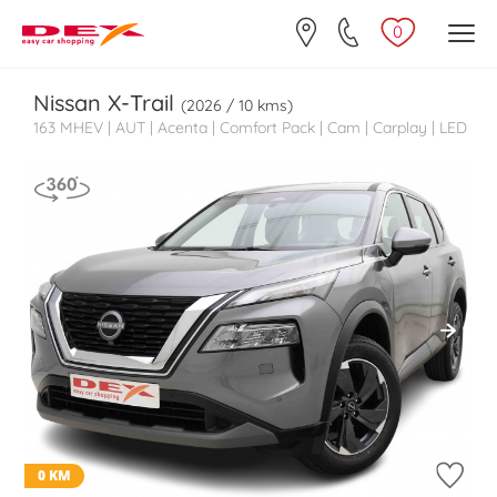
0
Nissan
X-Trail
(2026 / 10 kms)
163 MHEV | AUT | Acenta | Comfort Pack | Cam | Carplay | LED
0 KM