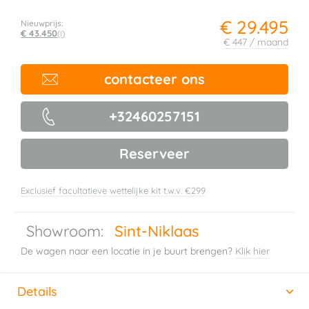
€ 29.495
Nieuwprijs:
€ 43.450
(i)
€ 447 / maand
contacteer ons
+32460257151
Reserveer
Exclusief facultatieve wettelijke kit t.w.v. €299
Showroom:
Sint-Niklaas
De wagen naar een locatie in je buurt brengen?
Klik hier
Details
(actieve tabblad)
Horizontal tab group