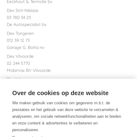
Eeckhout & Termote bv
Dex Sint-Niklaas
03 780 34 25
De Autospecialist bv
Dex Tongeren
012 39 12 73
Garage G. Botta nv
Dex Vilvoorde
02 244 5770
Mobimax BV Vilvoorde
Dex Waregem
056 61 58 00
Over de cookies op deze website
Garage Dhont bv
Dex nv Maatschappelijke zetel
We maken gebruik van cookies om gegevens m.b.t. de
051 26 01 01
prestaties en het gebruik van deze website te verzamelen &
analyseren, om sociale netwerkfunctionaliteiten aan te bieden
en onze content & advertenties te verbeteren en
personaliseren.
Dex. Daarom.