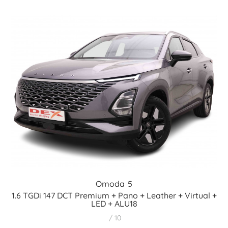
Omoda
5
1.6 TGDi 147 DCT Premium + Pano + Leather + Virtual +
LED + ALU18
10