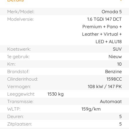
Horizontal tab group
Merk/Model:
Omoda 5
Modelversie:
1.6 TGDi 147 DCT
Premium + Pano +
Leather + Virtual +
LED + ALU18
Koetswerk:
SUV
1e gebruik:
Nieuw
Km:
10
Brandstof:
Benzine
Cilinderinhoud:
1598CC
Vermogen:
108
kW
147
PK
Leeggewicht:
1530 kg
Transmissie:
Automaat
WLTP:
159g/km
Deuren:
5
Zitplaatsen:
5