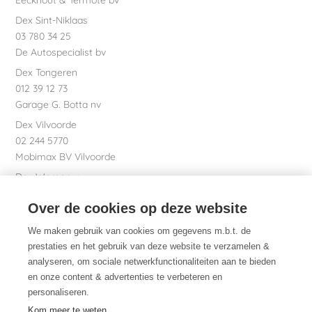
Eeckhout & Termote bv
Dex Sint-Niklaas
03 780 34 25
De Autospecialist bv
Dex Tongeren
012 39 12 73
Garage G. Botta nv
Dex Vilvoorde
02 244 5770
Mobimax BV Vilvoorde
Dex Waregem
056 61 58 00
Over de cookies op deze website
Garage Dhont bv
Dex nv Maatschappelijke zetel
We maken gebruik van cookies om gegevens m.b.t. de
051 26 01 01
prestaties en het gebruik van deze website te verzamelen &
analyseren, om sociale netwerkfunctionaliteiten aan te bieden
en onze content & advertenties te verbeteren en
personaliseren.
Dex. Daarom.
Kom meer te weten