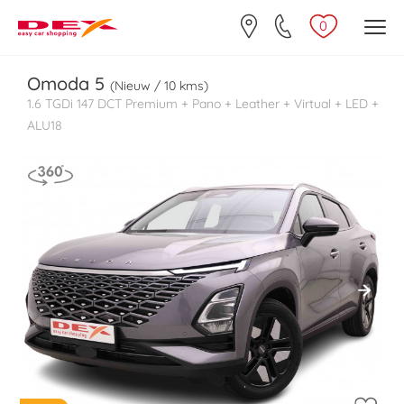
0
Omoda
5
(Nieuw / 10 kms)
1.6 TGDi 147 DCT Premium + Pano + Leather + Virtual + LED +
ALU18