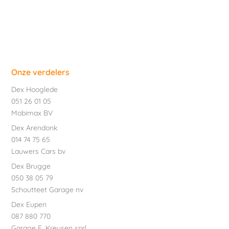
Onze verdelers
Dex Hooglede
051 26 01 05
Mobimax BV
Dex Arendonk
014 74 75 65
Lauwers Cars bv
Dex Brugge
050 38 05 79
Schoutteet Garage nv
Dex Eupen
087 880 770
Garage E. Kreusen sprl