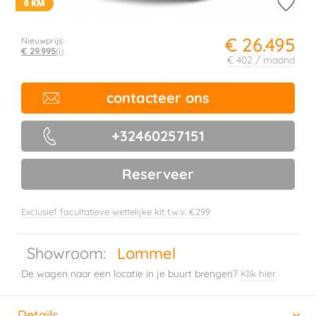
0 KM
€ 26.495
Nieuwprijs:
€ 29.995
(i)
€ 402 / maand
contacteer ons
+32460257151
Reserveer
Exclusief facultatieve wettelijke kit t.w.v. €299
Showroom:
Lommel
De wagen naar een locatie in je buurt brengen?
Klik hier
Details
(actieve tabblad)