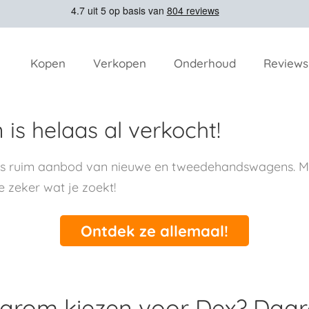
Kopen
Verkopen
Onderhoud
Reviews
is helaas al verkocht!
ns ruim aanbod van nieuwe en tweedehandswagens. Me
e zeker wat je zoekt!
Ontdek ze allemaal!
rom kiezen voor Dex? Daa