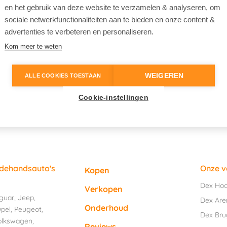
en het gebruik van deze website te verzamelen & analyseren, om
sociale netwerkfunctionaliteiten aan te bieden en onze content &
advertenties te verbeteren en personaliseren.
Kom meer te weten
WEIGEREN
ALLE COOKIES TOESTAAN
Cookie-instellingen
edehandsauto's
Onze v
Kopen
Dex Ho
Verkopen
guar
,
Jeep
,
Dex Are
Onderhoud
pel
,
Peugeot
,
Dex Br
olkswagen
,
Reviews