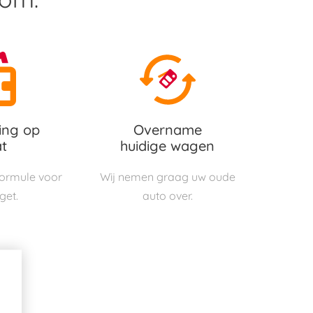
ing op
Overname
t
huidige wagen
 formule voor
Wij nemen graag uw oude
get.
auto over.