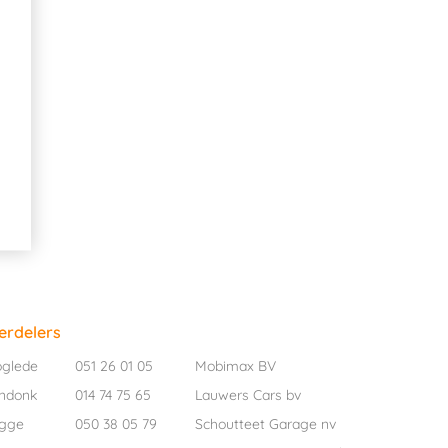
erdelers
oglede
051 26 01 05
Mobimax BV
ndonk
014 74 75 65
Lauwers Cars bv
ugge
050 38 05 79
Schoutteet Garage nv