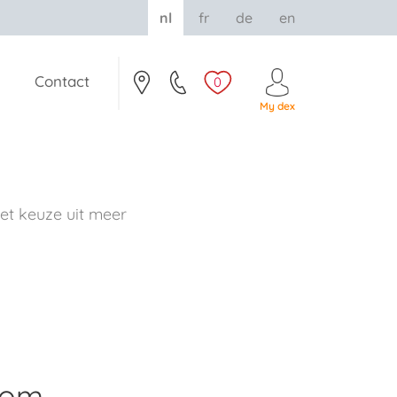
nl
fr
de
en
Contact
0
My dex
t keuze uit meer
rom.