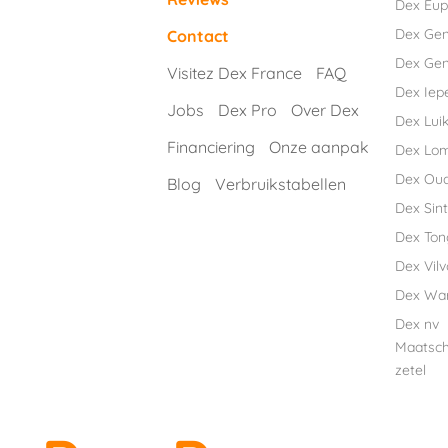
Dex Eu
Dex Ge
Contact
Dex Gen
Visitez Dex France
FAQ
Dex Iep
Jobs
Dex Pro
Over Dex
Dex Luik
Financiering
Onze aanpak
Dex Lo
Dex Ou
Blog
Verbruikstabellen
Dex Sint
Dex Ton
Dex Vil
Dex Wa
Dex nv
Maatsch
zetel