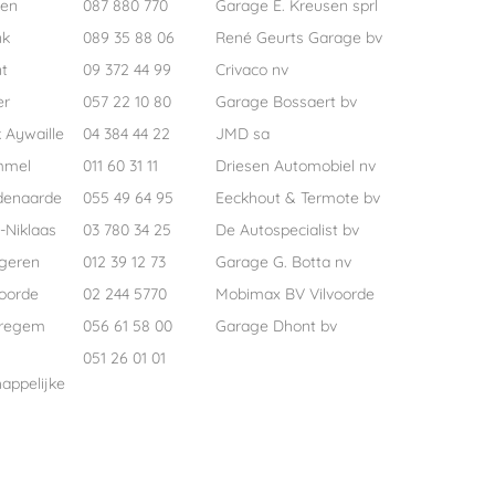
pen
087 880 770
Garage E. Kreusen sprl
nk
089 35 88 06
René Geurts Garage bv
t
09 372 44 99
Crivaco nv
er
057 22 10 80
Garage Bossaert bv
 Aywaille
04 384 44 22
JMD sa
mmel
011 60 31 11
Driesen Automobiel nv
denaarde
055 49 64 95
Eeckhout & Termote bv
-Niklaas
03 780 34 25
De Autospecialist bv
geren
012 39 12 73
Garage G. Botta nv
voorde
02 244 5770
Mobimax BV Vilvoorde
regem
056 61 58 00
Garage Dhont bv
051 26 01 01
appelijke