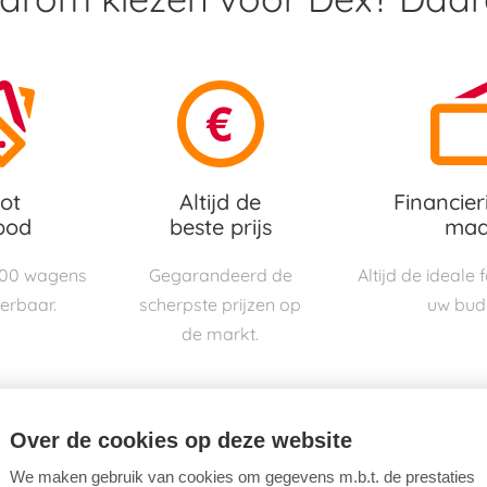
ot
Altijd de
Financier
bod
beste prijs
maa
000 wagens
Gegarandeerd de
Altijd de ideale
verbaar.
scherpste prijzen op
uw bud
de markt.
Over de cookies op deze website
We maken gebruik van cookies om gegevens m.b.t. de prestaties