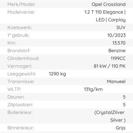
Merk/Model:
Opel Crossland
Modelversie:
1.2 T 110 Elegance |
LED | Carplay
Koetswerk:
SUV
1° gebruik:
10/2023
Km:
13.570
Brandstof:
Benzine
Cilinderinhoud:
1199CC
Vermogen:
81
kW
110
PK
Leeggewicht:
1290 kg
Transmissie:
Manueel
WLTP:
131g/km
Deuren:
5
Zitplaatsen:
5
Buitenkleur:
(Crystal
Zilver
Silver )
Binnenkleur:
Grijs