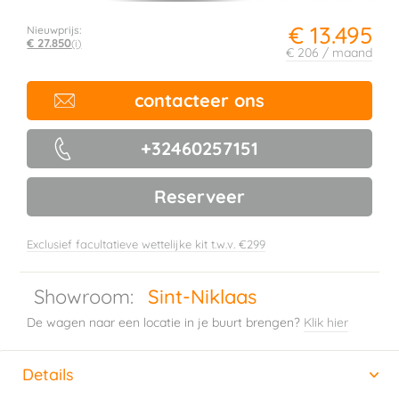
€ 13.495
Nieuwprijs:
€ 27.850
(i)
€ 206 / maand
contacteer ons
+32460257151
Reserveer
Exclusief facultatieve wettelijke kit t.w.v. €299
Showroom:
Sint-Niklaas
De wagen naar een locatie in je buurt brengen?
Klik hier
Details
(actieve tabblad)
Horizontal tab group