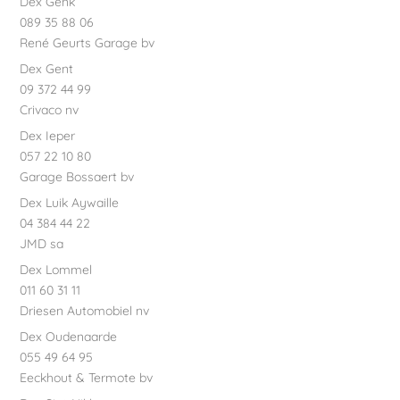
Dex Genk
089 35 88 06
René Geurts Garage bv
Dex Gent
09 372 44 99
Crivaco nv
Dex Ieper
057 22 10 80
Garage Bossaert bv
Dex Luik Aywaille
04 384 44 22
JMD sa
Dex Lommel
011 60 31 11
Driesen Automobiel nv
Dex Oudenaarde
055 49 64 95
Eeckhout & Termote bv