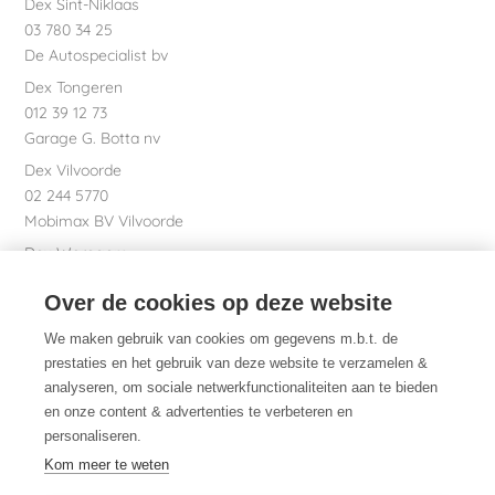
Dex Sint-Niklaas
03 780 34 25
De Autospecialist bv
Dex Tongeren
012 39 12 73
Garage G. Botta nv
Dex Vilvoorde
02 244 5770
Mobimax BV Vilvoorde
Dex Waregem
056 61 58 00
Over de cookies op deze website
Garage Dhont bv
Dex nv Maatschappelijke zetel
We maken gebruik van cookies om gegevens m.b.t. de
051 26 01 01
prestaties en het gebruik van deze website te verzamelen &
analyseren, om sociale netwerkfunctionaliteiten aan te bieden
en onze content & advertenties te verbeteren en
personaliseren.
Dex. Daarom.
Kom meer te weten