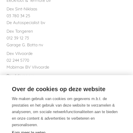
Eeckhout & Termote bv
Dex Sint-Niklaas
03 780 34 25
De Autospecialist bv
Dex Tongeren
012 39 12 73
Garage G. Botta nv
Dex Vilvoorde
02 244 5770
Mobimax BV Vilvoorde
Dex Waregem
056 61 58 00
Over de cookies op deze website
Garage Dhont bv
Dex nv Maatschappelijke zetel
We maken gebruik van cookies om gegevens m.b.t. de
051 26 01 01
prestaties en het gebruik van deze website te verzamelen &
analyseren, om sociale netwerkfunctionaliteiten aan te bieden
en onze content & advertenties te verbeteren en
personaliseren.
Dex. Daarom.
Kom meer te weten