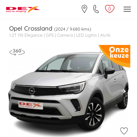
0
Opel
Crossland
(2024 / 9.680 kms)
1.2T 110 Elegance | GPS | Camera | LED Lights | Alu16