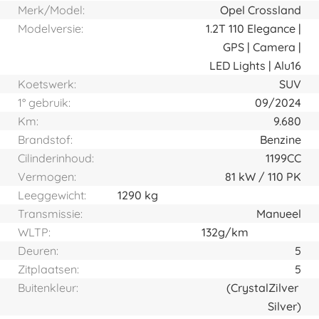
Merk/Model:
Opel Crossland
Modelversie:
1.2T 110 Elegance |
GPS | Camera |
LED Lights | Alu16
Koetswerk:
SUV
1° gebruik:
09/2024
Km:
9.680
Brandstof:
Benzine
Cilinderinhoud:
1199CC
Vermogen:
81
kW
110
PK
Leeggewicht:
1290 kg
Transmissie:
Manueel
WLTP:
132g/km
Deuren:
5
Zitplaatsen:
5
Buitenkleur:
(Crystal
Zilver
Silver)