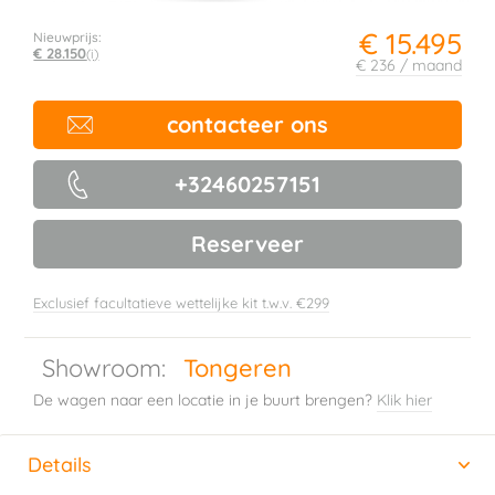
€ 15.495
Nieuwprijs:
€ 28.150
(i)
€ 236 / maand
contacteer ons
+32460257151
Reserveer
Exclusief facultatieve wettelijke kit t.w.v. €299
Showroom:
Tongeren
De wagen naar een locatie in je buurt brengen?
Klik hier
Details
(actieve tabblad)
Horizontal tab group