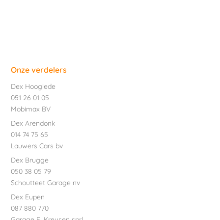
Onze verdelers
Dex Hooglede
051 26 01 05
Mobimax BV
Dex Arendonk
014 74 75 65
Lauwers Cars bv
Dex Brugge
050 38 05 79
Schoutteet Garage nv
Dex Eupen
087 880 770
Garage E. Kreusen sprl