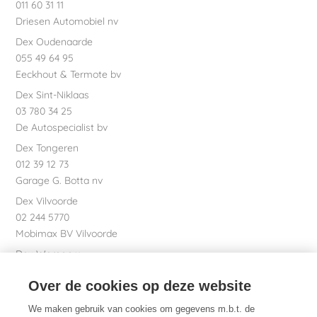
011 60 31 11
Driesen Automobiel nv
Dex Oudenaarde
055 49 64 95
Eeckhout & Termote bv
Dex Sint-Niklaas
03 780 34 25
De Autospecialist bv
Dex Tongeren
012 39 12 73
Garage G. Botta nv
Dex Vilvoorde
02 244 5770
Mobimax BV Vilvoorde
Dex Waregem
056 61 58 00
Over de cookies op deze website
Garage Dhont bv
Dex nv Maatschappelijke zetel
We maken gebruik van cookies om gegevens m.b.t. de