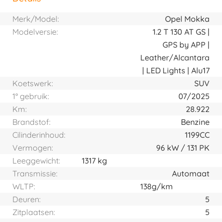
Horizontal tab group
Merk/Model:
Opel Mokka
Modelversie:
1.2 T 130 AT GS |
GPS by APP |
Leather/Alcantara
| LED Lights | Alu17
Koetswerk:
SUV
1° gebruik:
07/2025
Km:
28.922
Brandstof:
Benzine
Cilinderinhoud:
1199CC
Vermogen:
96
kW
131
PK
Leeggewicht:
1317 kg
Transmissie:
Automaat
WLTP:
138g/km
Deuren:
5
Zitplaatsen:
5