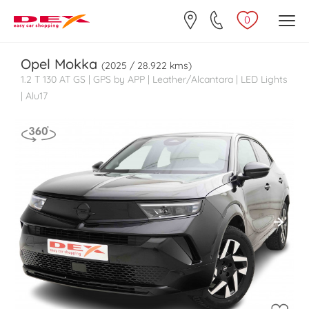
0
Opel
Mokka
(2025 / 28.922 kms)
1.2 T 130 AT GS | GPS by APP | Leather/Alcantara | LED Lights
| Alu17