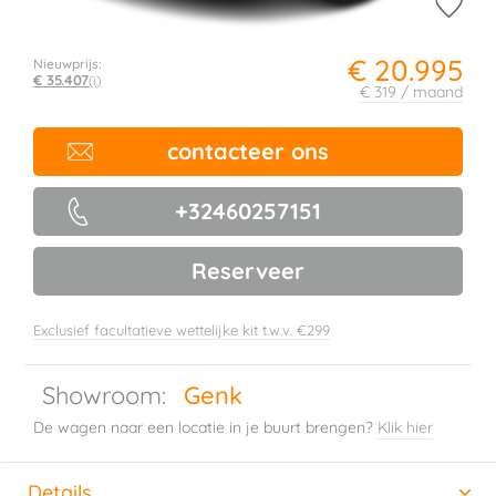
€ 20.995
Nieuwprijs:
€ 35.407
(i)
€ 319 / maand
contacteer ons
+32460257151
Reserveer
Exclusief facultatieve wettelijke kit t.w.v. €299
Showroom:
Genk
De wagen naar een locatie in je buurt brengen?
Klik hier
Details
(actieve tabblad)