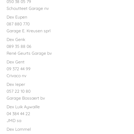
050 38 05 79
Schoutteet Garage nv
Dex Eupen
087 880 770
Garage E. Kreusen sprl
Dex Genk
089 35 88 06
René Geurts Garage bv
Dex Gent
09 372 44 99
Crivaco nv
Dex Ieper
057 22 10 80
Garage Bossaert bv
Dex Luik Aywaille
04 384 44 22
JMD sa
Dex Lommel