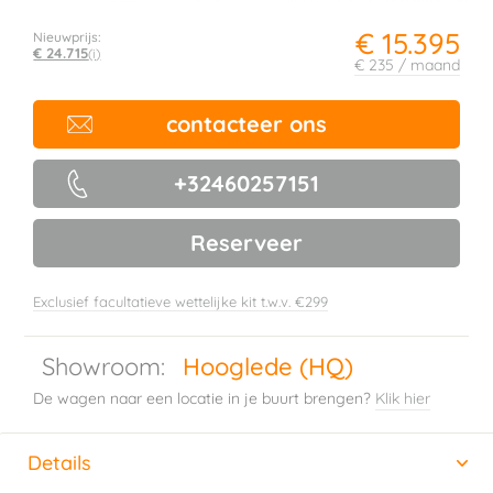
€ 15.395
Nieuwprijs:
€ 24.715
(i)
€ 235 / maand
contacteer ons
+32460257151
Reserveer
Exclusief facultatieve wettelijke kit t.w.v. €299
Showroom:
Hooglede (HQ)
De wagen naar een locatie in je buurt brengen?
Klik hier
Details
(actieve tabblad)
Horizontal tab group