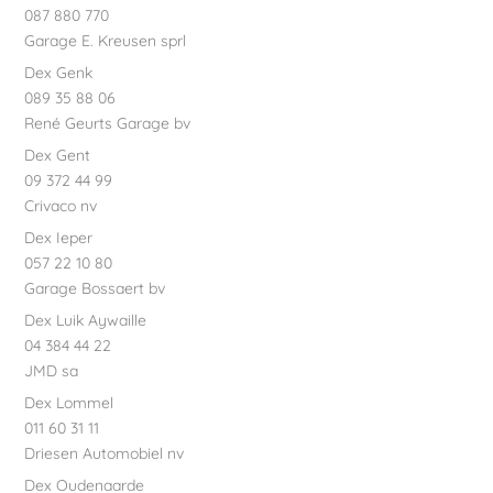
087 880 770
Garage E. Kreusen sprl
Dex Genk
089 35 88 06
René Geurts Garage bv
Dex Gent
09 372 44 99
Crivaco nv
Dex Ieper
057 22 10 80
Garage Bossaert bv
Dex Luik Aywaille
04 384 44 22
JMD sa
Dex Lommel
011 60 31 11
Driesen Automobiel nv
Dex Oudenaarde