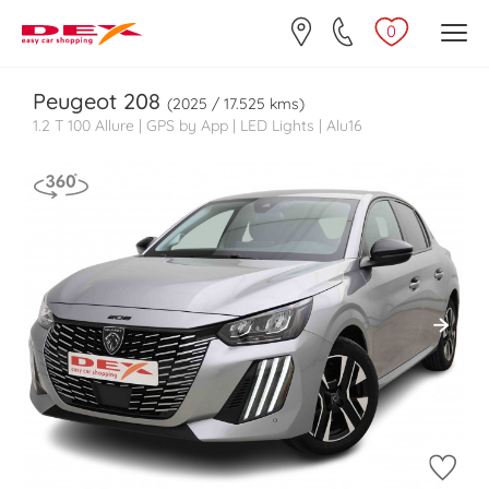
0
Peugeot
208
(2025 / 17.525 kms)
1.2 T 100 Allure | GPS by App | LED Lights | Alu16