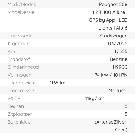
Merk/Model:
Peugeot 208
Modelversie:
1.2 T 100 Allure |
GPS by App | LED
Lights | Alu16
Koetswerk:
Stadswagen
1° gebruik:
03/2025
Km:
17.525
Brandstof:
Benzine
Cilinderinhoud:
1199CC
Vermogen:
74
kW
101
PK
Leeggewicht:
1165 kg
Transmissie:
Manueel
WLTP:
118g/km
Deuren:
5
Zitplaatsen:
5
Buitenkleur:
(Artense
Zilver
Grey)