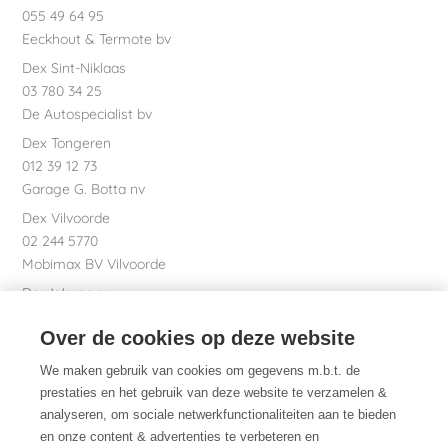
055 49 64 95
Eeckhout & Termote bv
Dex Sint-Niklaas
03 780 34 25
De Autospecialist bv
Dex Tongeren
012 39 12 73
Garage G. Botta nv
Dex Vilvoorde
02 244 5770
Mobimax BV Vilvoorde
Dex Waregem
056 61 58 00
Over de cookies op deze website
Garage Dhont bv
Dex nv Maatschappelijke zetel
We maken gebruik van cookies om gegevens m.b.t. de
051 26 01 01
prestaties en het gebruik van deze website te verzamelen &
analyseren, om sociale netwerkfunctionaliteiten aan te bieden
en onze content & advertenties te verbeteren en