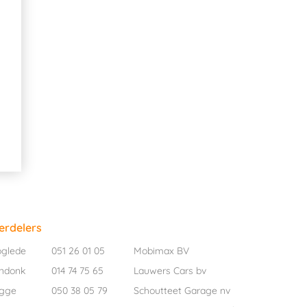
erdelers
oglede
051 26 01 05
Mobimax BV
ndonk
014 74 75 65
Lauwers Cars bv
ugge
050 38 05 79
Schoutteet Garage nv