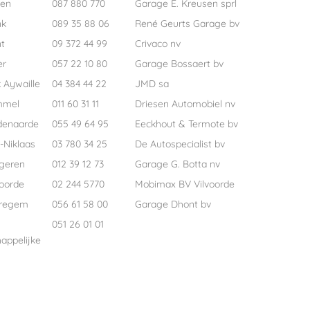
pen
087 880 770
Garage E. Kreusen sprl
nk
089 35 88 06
René Geurts Garage bv
t
09 372 44 99
Crivaco nv
er
057 22 10 80
Garage Bossaert bv
 Aywaille
04 384 44 22
JMD sa
mmel
011 60 31 11
Driesen Automobiel nv
denaarde
055 49 64 95
Eeckhout & Termote bv
-Niklaas
03 780 34 25
De Autospecialist bv
geren
012 39 12 73
Garage G. Botta nv
voorde
02 244 5770
Mobimax BV Vilvoorde
regem
056 61 58 00
Garage Dhont bv
051 26 01 01
appelijke