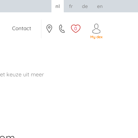
nl
fr
de
en
Contact
0
My dex
t keuze uit meer
rom.