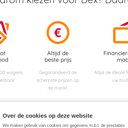
ot
Altijd de
Financier
bod
beste prijs
maa
000 wagens
Gegarandeerd de
Altijd de ideale
verbaar.
scherpste prijzen op
uw bud
de markt.
Over de cookies op deze website
We maken gebruik van cookies om gegevens m.b.t. de prestaties