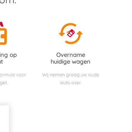
ing op
Overname
t
huidige wagen
 formule voor
Wij nemen graag uw oude
get.
auto over.