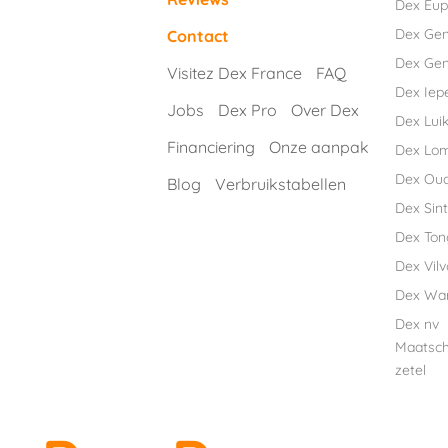
Dex Eu
Dex Ge
Contact
Dex Gen
Visitez Dex France
FAQ
Dex Iep
Jobs
Dex Pro
Over Dex
Dex Luik
Financiering
Onze aanpak
Dex Lo
Dex Ou
Blog
Verbruikstabellen
Dex Sint
Dex Ton
Dex Vil
Dex Wa
Dex nv
Maatsch
zetel