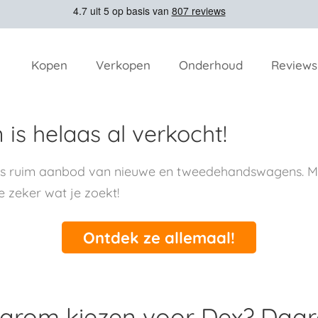
Kopen
Verkopen
Onderhoud
Reviews
is helaas al verkocht!
ns ruim aanbod van nieuwe en tweedehandswagens. Me
e zeker wat je zoekt!
Ontdek ze allemaal!
rom kiezen voor Dex? Daa