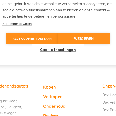
en het gebruik van deze website te verzamelen & analyseren, om
sociale netwerkfunctionaliteiten aan te bieden en onze content &
advertenties te verbeteren en personaliseren.
Kom meer te weten
WEIGEREN
ALLE COOKIES TOESTAAN
Cookie-instellingen
edehandsauto's
Onze v
Kopen
Dex Ho
Verkopen
guar
,
Jeep
,
Dex Are
Onderhoud
pel
,
Peugeot
,
Dex Br
olkswagen
,
Reviews