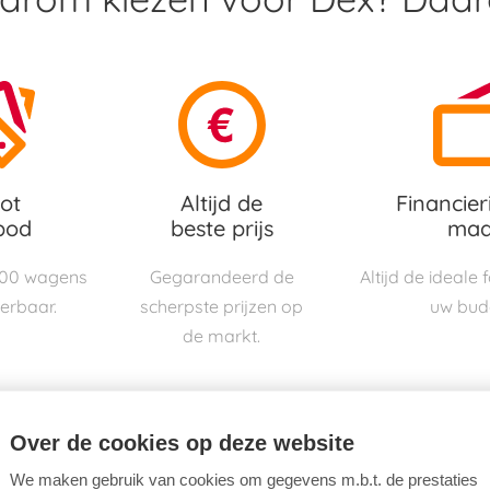
ot
Altijd de
Financier
bod
beste prijs
maa
000 wagens
Gegarandeerd de
Altijd de ideale
verbaar.
scherpste prijzen op
uw bud
de markt.
Over de cookies op deze website
We maken gebruik van cookies om gegevens m.b.t. de prestaties