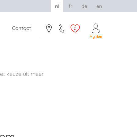
nl
fr
de
en
Contact
0
My dex
t keuze uit meer
rom.