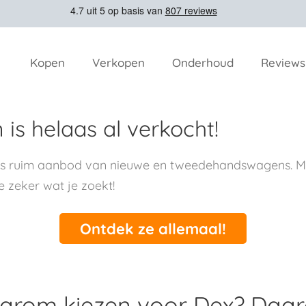
Kopen
Verkopen
Onderhoud
Reviews
is helaas al verkocht!
ns ruim aanbod van nieuwe en tweedehandswagens. Me
e zeker wat je zoekt!
Ontdek ze allemaal!
rom kiezen voor Dex? Daa