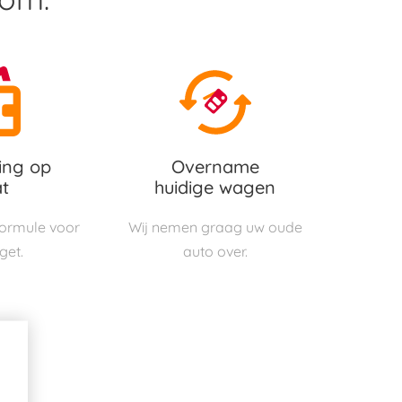
ing op
Overname
t
huidige wagen
 formule voor
Wij nemen graag uw oude
get.
auto over.