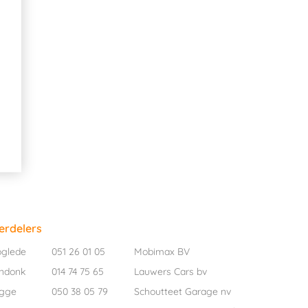
erdelers
oglede
051 26 01 05
Mobimax BV
ndonk
014 74 75 65
Lauwers Cars bv
ugge
050 38 05 79
Schoutteet Garage nv