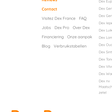
Dex Eu
Dex Ge
Contact
Dex Gen
Visitez Dex France
FAQ
Dex Iep
Jobs
Dex Pro
Over Dex
Dex Luik
Financiering
Onze aanpak
Dex Lo
Dex Ou
Blog
Verbruikstabellen
Dex Sint
Dex Ton
Dex Vil
Dex Wa
Dex nv
Maatsch
zetel