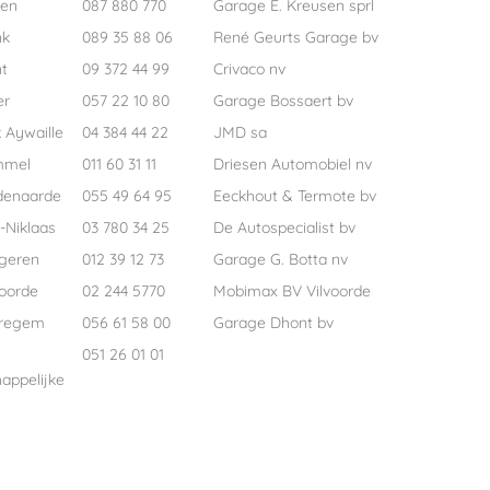
pen
087 880 770
Garage E. Kreusen sprl
nk
089 35 88 06
René Geurts Garage bv
t
09 372 44 99
Crivaco nv
er
057 22 10 80
Garage Bossaert bv
 Aywaille
04 384 44 22
JMD sa
mmel
011 60 31 11
Driesen Automobiel nv
denaarde
055 49 64 95
Eeckhout & Termote bv
-Niklaas
03 780 34 25
De Autospecialist bv
geren
012 39 12 73
Garage G. Botta nv
voorde
02 244 5770
Mobimax BV Vilvoorde
regem
056 61 58 00
Garage Dhont bv
051 26 01 01
appelijke