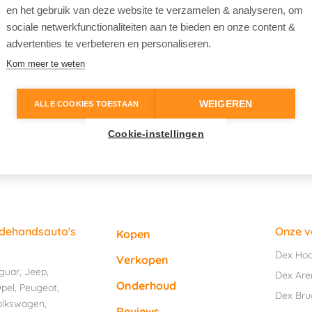
en het gebruik van deze website te verzamelen & analyseren, om
sociale netwerkfunctionaliteiten aan te bieden en onze content &
advertenties te verbeteren en personaliseren.
Kom meer te weten
WEIGEREN
ALLE COOKIES TOESTAAN
Cookie-instellingen
edehandsauto's
Onze v
Kopen
Dex Ho
Verkopen
guar
,
Jeep
,
Dex Are
Onderhoud
pel
,
Peugeot
,
Dex Br
olkswagen
,
Reviews