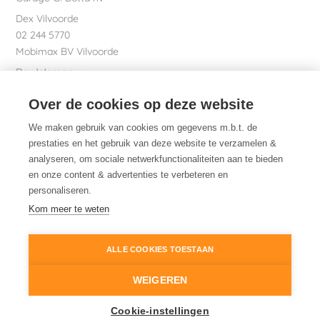
Dex Vilvoorde
02 244 5770
Mobimax BV Vilvoorde
Dex Waregem
056 61 58 00
Over de cookies op deze website
Garage Dhont bv
Dex nv Maatschappelijke zetel
We maken gebruik van cookies om gegevens m.b.t. de
051 26 01 01
prestaties en het gebruik van deze website te verzamelen &
analyseren, om sociale netwerkfunctionaliteiten aan te bieden
en onze content & advertenties te verbeteren en
personaliseren.
Dex. Daarom.
Kom meer te weten
ALLE COOKIES TOESTAAN
© 2014-2026
Dex
Wettelijke informatie
WEIGEREN
Cookiebeleid
Cookie-instellingen
Cookie instellingen