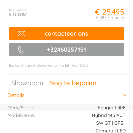
€ 25.495
Nieuwprijs:
€ 38.680
(i)
€ 387 / maand
contacteer ons
+32460257151
Exclusief facultatieve wettelijke kit t.w.v. €299
Showroom:
Nog te bepalen
Details
(actieve tabblad)
Horizontal tab group
Merk/Model:
Peugeot 308
Modelversie:
Hybrid 145 AUT
SW GT | GPS |
Camera | LED