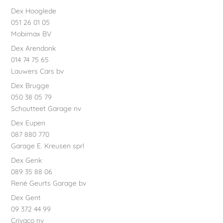
Dex Hooglede
051 26 01 05
Mobimax BV
Dex Arendonk
014 74 75 65
Lauwers Cars bv
Dex Brugge
050 38 05 79
Schoutteet Garage nv
Dex Eupen
087 880 770
Garage E. Kreusen sprl
Dex Genk
089 35 88 06
René Geurts Garage bv
Dex Gent
09 372 44 99
Crivaco nv