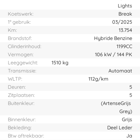
Lights
Koetswerk:
Break
1° gebruik:
03/2025
Km:
13.754
Brandstof:
Hybride Benzine
Cilinderinhoud:
1199CC
Vermogen:
106
kW
144
PK
Leeggewicht:
1510 kg
Transmissie:
Automaat
WLTP:
112g/km
Deuren:
5
Zitplaatsen:
5
Buitenkleur:
(Artense
Grijs
Grey)
Binnenkleur:
Grijs
Bekleding:
Deel Leder
Btw aftrekbaar:
Ja