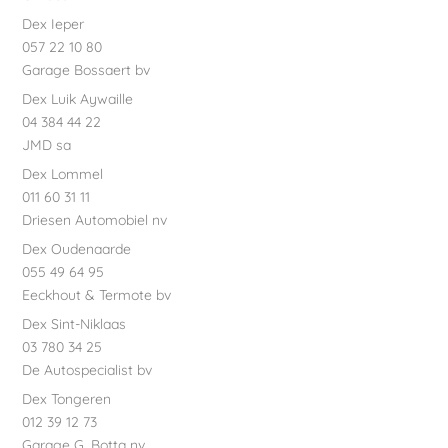
Dex Ieper
057 22 10 80
Garage Bossaert bv
Dex Luik Aywaille
04 384 44 22
JMD sa
Dex Lommel
011 60 31 11
Driesen Automobiel nv
Dex Oudenaarde
055 49 64 95
Eeckhout & Termote bv
Dex Sint-Niklaas
03 780 34 25
De Autospecialist bv
Dex Tongeren
012 39 12 73
Garage G. Botta nv