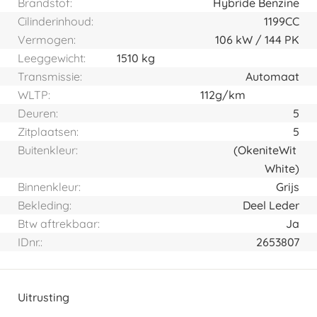
Brandstof:
Hybride Benzine
Cilinderinhoud:
1199CC
Vermogen:
106
kW
144
PK
Leeggewicht:
1510 kg
Transmissie:
Automaat
WLTP:
112g/km
Deuren:
5
Zitplaatsen:
5
Buitenkleur:
(Okenite
Wit
White)
Binnenkleur:
Grijs
Bekleding:
Deel Leder
Btw aftrekbaar:
Ja
IDnr.:
2653807
Uitrusting