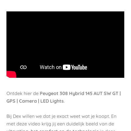
Ontdek hier de
Peugeot 308 Hybrid 145 AUT SW GT |
GPS | Camera | LED Lights
.
Bij Dex willen we dat je exact weet wat je koopt. En
met deze video krijg jij een duidelijk beeld van de