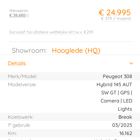
€ 24.995
Nieuwprijs:
€ 38.680
(i)
€ 379 / maand
Exclusief facultatieve wettelijke kit t.w.v. €299
Showroom:
Hooglede (HQ)
Details
(actieve tabblad)
Horizontal tab group
Merk/Model:
Peugeot 308
Modelversie:
Hybrid 145 AUT
SW GT | GPS |
Camera | LED
Lights
Koetswerk:
Break
1° gebruik:
03/2025
Km:
16.162