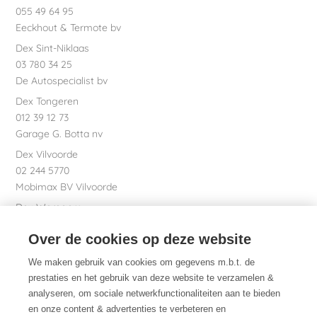
055 49 64 95
Eeckhout & Termote bv
Dex Sint-Niklaas
03 780 34 25
De Autospecialist bv
Dex Tongeren
012 39 12 73
Garage G. Botta nv
Dex Vilvoorde
02 244 5770
Mobimax BV Vilvoorde
Dex Waregem
056 61 58 00
Over de cookies op deze website
Garage Dhont bv
Dex nv Maatschappelijke zetel
We maken gebruik van cookies om gegevens m.b.t. de
051 26 01 01
prestaties en het gebruik van deze website te verzamelen &
analyseren, om sociale netwerkfunctionaliteiten aan te bieden
en onze content & advertenties te verbeteren en