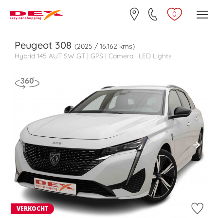
0
Peugeot
308
(2025 / 16.162 kms)
Hybrid 145 AUT SW GT | GPS | Camera | LED Lights
VERKOCHT