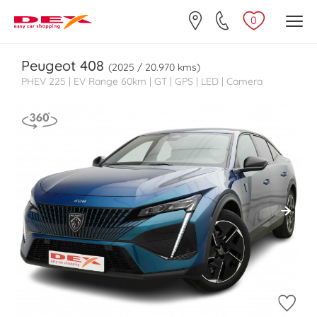
0
Peugeot
408
(2025 / 20.970 kms)
PHEV 225 | EV Range 60km | GT | GPS | LED | Camera