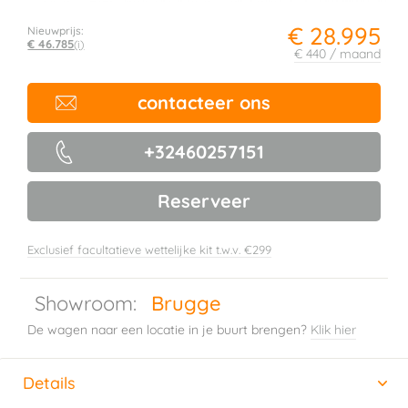
€ 28.995
Nieuwprijs:
€ 46.785
(i)
€ 440 / maand
contacteer ons
+32460257151
Reserveer
Exclusief facultatieve wettelijke kit t.w.v. €299
Showroom:
Brugge
De wagen naar een locatie in je buurt brengen?
Klik hier
Details
(actieve tabblad)
Horizontal tab group