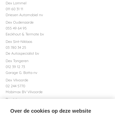
Dex Lommel
011 60 31 11
Driesen Automobiel nv
Dex Oudenaarde
055 49 64 95
Eeckhout & Termote bv
Dex Sint-Niklaas
03 780 34 25
De Autospecialist bv
Dex Tongeren
012 39 12 73
Garage G. Botta nv
Dex Vilvoorde
02 244 5770
Mobimax BV Vilvoorde
Dex Waregem
056 61 58 00
Over de cookies op deze website
Garage Dhont bv