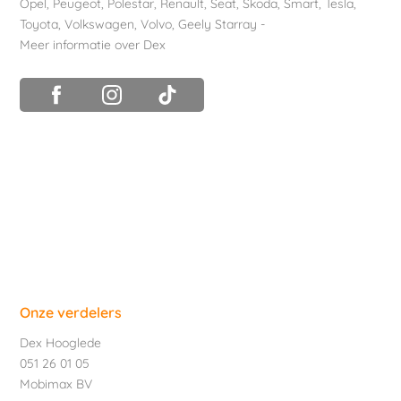
Opel
,
Peugeot
,
Polestar
,
Renault
,
Seat
,
Skoda
,
Smart
,
Tesla
,
Toyota
,
Volkswagen
,
Volvo
,
Geely Starray
-
Meer informatie over Dex
Onze verdelers
Dex Hooglede
051 26 01 05
Mobimax BV