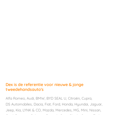
Dex is de referentie voor nieuwe & jonge
tweedehandsauto's
Alfa Romeo
,
Audi
,
BMW
,
BYD SEAL U
,
Citroën
,
Cupra
,
DS Automobiles
,
Dacia
,
Fiat
,
Ford
,
Honda
,
Hyundai
,
Jaguar
,
Jeep
,
Kia
,
LYNK & CO
,
Mazda
,
Mercedes
,
MG
,
Mini
,
Nissan
,