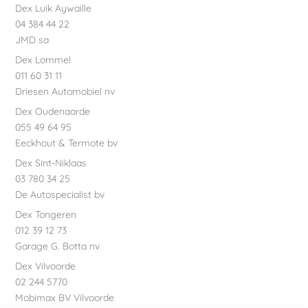
Dex Luik Aywaille
04 384 44 22
JMD sa
Dex Lommel
011 60 31 11
Driesen Automobiel nv
Dex Oudenaarde
055 49 64 95
Eeckhout & Termote bv
Dex Sint-Niklaas
03 780 34 25
De Autospecialist bv
Dex Tongeren
012 39 12 73
Garage G. Botta nv
Dex Vilvoorde
02 244 5770
Mobimax BV Vilvoorde