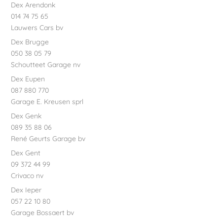
Dex Arendonk
014 74 75 65
Lauwers Cars bv
Dex Brugge
050 38 05 79
Schoutteet Garage nv
Dex Eupen
087 880 770
Garage E. Kreusen sprl
Dex Genk
089 35 88 06
René Geurts Garage bv
Dex Gent
09 372 44 99
Crivaco nv
Dex Ieper
057 22 10 80
Garage Bossaert bv