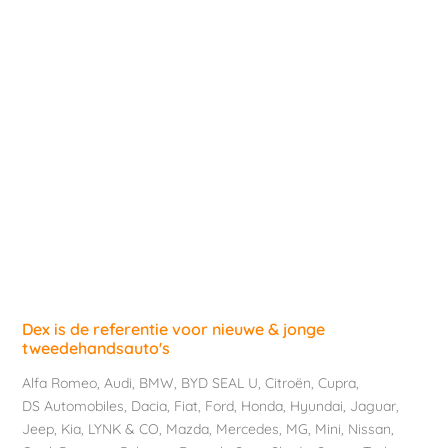
Dex is de referentie voor nieuwe & jonge
tweedehandsauto's
Alfa Romeo
,
Audi
,
BMW
,
BYD SEAL U
,
Citroën
,
Cupra
,
DS Automobiles
,
Dacia
,
Fiat
,
Ford
,
Honda
,
Hyundai
,
Jaguar
,
Jeep
,
Kia
,
LYNK & CO
,
Mazda
,
Mercedes
,
MG
,
Mini
,
Nissan
,