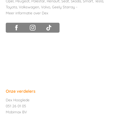
Opel
,
Peugeot
,
Polestar
,
Renault
,
Seat
,
Skoda
,
Smart
,
Tesla
,
Toyota
,
Volkswagen
,
Volvo
,
Geely Starray
-
Meer informatie over Dex
Onze verdelers
Dex Hooglede
051 26 01 05
Mobimax BV