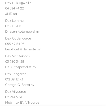
Dex Luik Aywaille
04 384 44 22
JMD sa
Dex Lommel
011 60 31 11
Driesen Automobiel nv
Dex Oudenaarde
055 49 64 95
Eeckhout & Termote bv
Dex Sint-Niklaas
03 780 34 25
De Autospecialist bv
Dex Tongeren
012 39 12 73
Garage G. Botta nv
Dex Vilvoorde
02 244 5770
Mobimax BV Vilvoorde