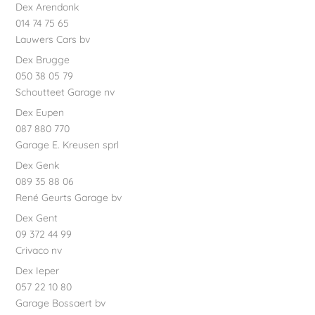
Dex Arendonk
014 74 75 65
Lauwers Cars bv
Dex Brugge
050 38 05 79
Schoutteet Garage nv
Dex Eupen
087 880 770
Garage E. Kreusen sprl
Dex Genk
089 35 88 06
René Geurts Garage bv
Dex Gent
09 372 44 99
Crivaco nv
Dex Ieper
057 22 10 80
Garage Bossaert bv