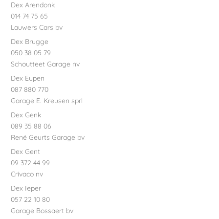
Dex Arendonk
014 74 75 65
Lauwers Cars bv
Dex Brugge
050 38 05 79
Schoutteet Garage nv
Dex Eupen
087 880 770
Garage E. Kreusen sprl
Dex Genk
089 35 88 06
René Geurts Garage bv
Dex Gent
09 372 44 99
Crivaco nv
Dex Ieper
057 22 10 80
Garage Bossaert bv