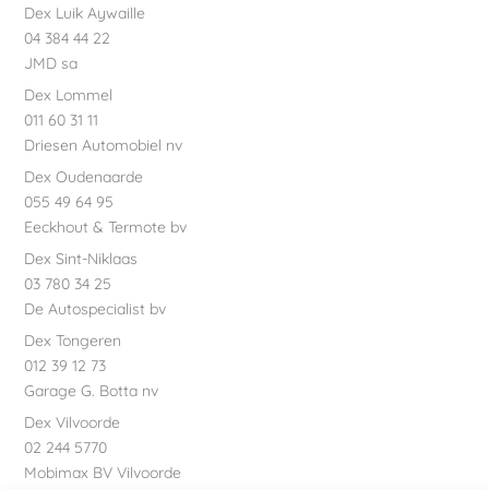
Dex Luik Aywaille
04 384 44 22
JMD sa
Dex Lommel
011 60 31 11
Driesen Automobiel nv
Dex Oudenaarde
055 49 64 95
Eeckhout & Termote bv
Dex Sint-Niklaas
03 780 34 25
De Autospecialist bv
Dex Tongeren
012 39 12 73
Garage G. Botta nv
Dex Vilvoorde
02 244 5770
Mobimax BV Vilvoorde