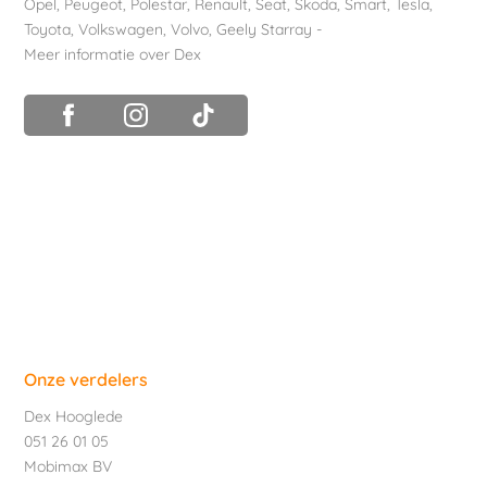
Opel
,
Peugeot
,
Polestar
,
Renault
,
Seat
,
Skoda
,
Smart
,
Tesla
,
Toyota
,
Volkswagen
,
Volvo
,
Geely Starray
-
Meer informatie over Dex
Onze verdelers
Dex Hooglede
051 26 01 05
Mobimax BV