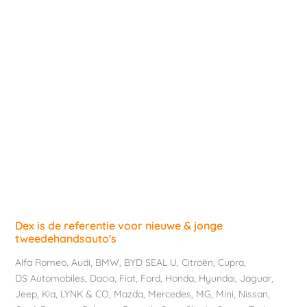
Dex is de referentie voor nieuwe & jonge
tweedehandsauto's
Alfa Romeo
,
Audi
,
BMW
,
BYD SEAL U
,
Citroën
,
Cupra
,
DS Automobiles
,
Dacia
,
Fiat
,
Ford
,
Honda
,
Hyundai
,
Jaguar
,
Jeep
,
Kia
,
LYNK & CO
,
Mazda
,
Mercedes
,
MG
,
Mini
,
Nissan
,