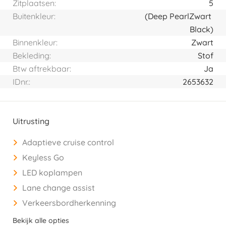
Zitplaatsen:
5
Buitenkleur:
(Deep Pearl
Zwart
Black)
Binnenkleur:
Zwart
Bekleding:
Stof
Btw aftrekbaar:
Ja
IDnr.:
2653632
Uitrusting
Adaptieve cruise control
Keyless Go
LED koplampen
Lane change assist
Verkeersbordherkenning
Bekijk alle opties