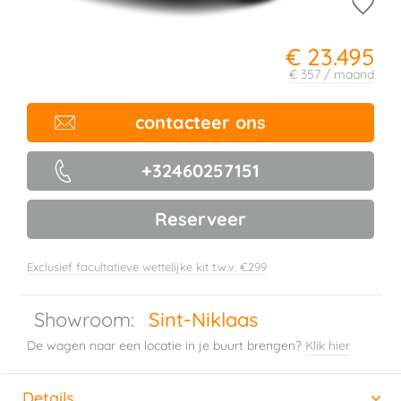
€ 23.495
€ 357 / maand
contacteer ons
+32460257151
Reserveer
Exclusief facultatieve wettelijke kit t.w.v. €299
Showroom:
Sint-Niklaas
De wagen naar een locatie in je buurt brengen?
Klik hier
Details
(actieve tabblad)