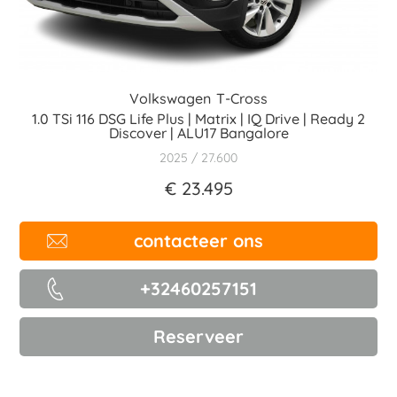
Volkswagen
T-Cross
1.0 TSi 116 DSG Life Plus | Matrix | IQ Drive | Ready 2
Discover | ALU17 Bangalore
2025
27.600
€ 23.495
contacteer ons
+32460257151
Reserveer