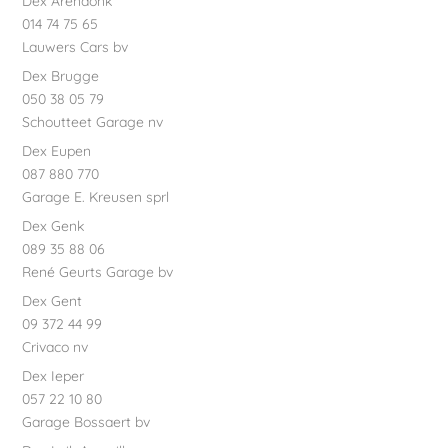
Dex Arendonk
014 74 75 65
Lauwers Cars bv
Dex Brugge
050 38 05 79
Schoutteet Garage nv
Dex Eupen
087 880 770
Garage E. Kreusen sprl
Dex Genk
089 35 88 06
René Geurts Garage bv
Dex Gent
09 372 44 99
Crivaco nv
Dex Ieper
057 22 10 80
Garage Bossaert bv