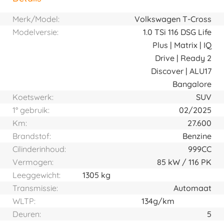
Horizontal tab group
Merk/Model:
Volkswagen T-Cross
Modelversie:
1.0 TSi 116 DSG Life
Plus | Matrix | IQ
Drive | Ready 2
Discover | ALU17
Bangalore
Koetswerk:
SUV
1° gebruik:
02/2025
Km:
27.600
Brandstof:
Benzine
Cilinderinhoud:
999CC
Vermogen:
85
kW
116
PK
Leeggewicht:
1305 kg
Transmissie:
Automaat
WLTP:
134g/km
Deuren:
5