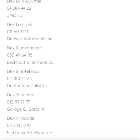
Dex Luik Aywaille
04 384 44 22
JMD sa
Dex Lommel
011 60 31 11
Driesen Automobiel nv
Dex Oudenaarde
055 49 64 95
Eeckhout & Termote bv
Dex Sint-Niklaas
03 780 34 25
De Autospecialist bv
Dex Tongeren
012 39 12 73
Garage G. Botta nv
Dex Vilvoorde
02 244 5770
Mobimax BV Vilvoorde