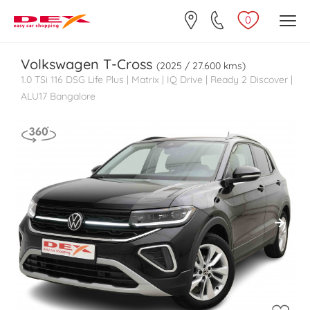
0
Volkswagen
T-Cross
(2025 / 27.600 kms)
1.0 TSi 116 DSG Life Plus | Matrix | IQ Drive | Ready 2 Discover |
ALU17 Bangalore