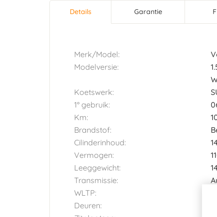
Details
(actieve
Garantie
F
Horizontal tab group
tabblad)
Merk/Model:
V
Modelversie:
1
W
Koetswerk:
S
1° gebruik:
0
Km:
1
Brandstof:
B
Cilinderinhoud:
1
Vermogen:
1
Leeggewicht:
1
Transmissie:
A
WLTP:
1
Deuren:
5