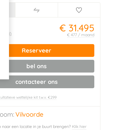
€ 31.495
ijs:
650
(i)
€ 477 / maand
Reserveer
bel ons
contacteer ons
ultatieve wettelijke kit t.w.v. €299
oom:
Vilvoorde
naar een locatie in je buurt brengen?
Klik hier