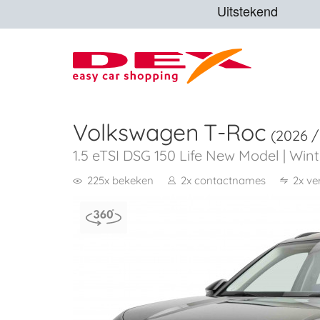
Volkswagen
T-Roc
(2026 /
1.5 eTSI DSG 150 Life New Model | Wint
225x bekeken
2x contactnames
2x ve