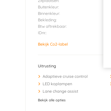
Zitplaatsen:
5
Buitenkleur:
Z
Binnenkleur:
G
Bekleding:
S
Btw aftrekbaar:
J
IDnr.:
2
Bekijk Co2-label
Uitrusting
Adaptieve cruise control
LED koplampen
Lane change assist
Bekijk alle opties