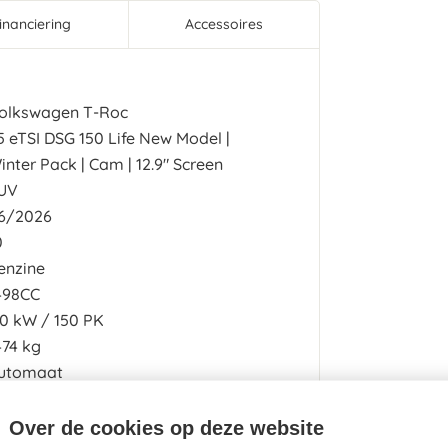
inanciering
Accessoires
olkswagen T-Roc
.5 eTSI DSG 150 Life New Model |
inter Pack | Cam | 12.9" Screen
UV
6/2026
0
enzine
498CC
10
kW
150
PK
474 kg
utomaat
26g/km
Over de cookies op deze website