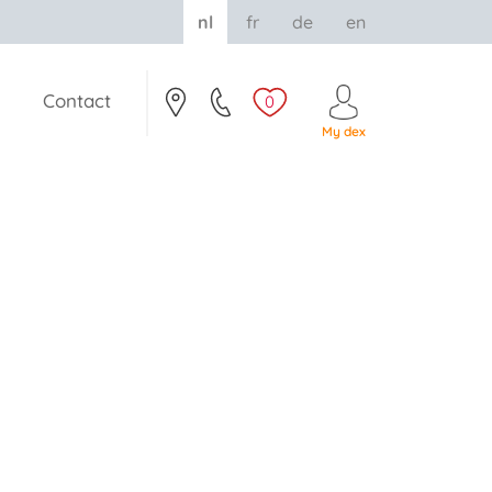
nl
fr
de
en
Contact
0
My dex