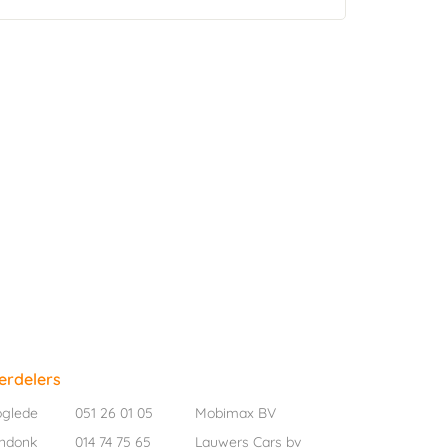
erdelers
oglede
051 26 01 05
Mobimax BV
ndonk
014 74 75 65
Lauwers Cars bv