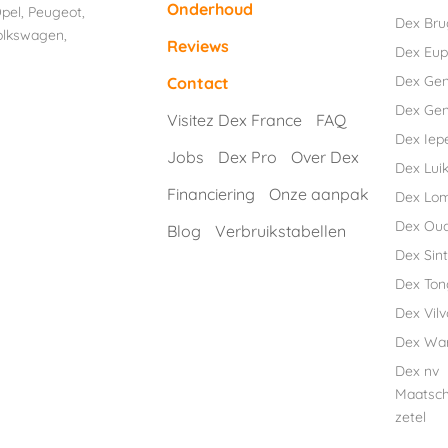
Onderhoud
pel
,
Peugeot
,
Dex Br
olkswagen
,
Reviews
Dex Eu
Dex Ge
Contact
Dex Gen
Visitez Dex France
FAQ
Dex Iep
Jobs
Dex Pro
Over Dex
Dex Luik
Financiering
Onze aanpak
Dex Lo
Dex Ou
Blog
Verbruikstabellen
Dex Sint
Dex Ton
Dex Vil
Dex Wa
Dex nv
Maatsch
zetel