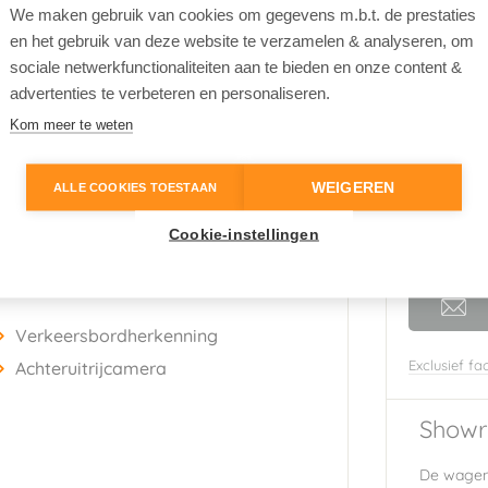
We maken gebruik van cookies om gegevens m.b.t. de prestaties
wart
(Grenadilla Black)
en het gebruik van deze website te verzamelen & analyseren, om
rijs
sociale netwerkfunctionaliteiten aan te bieden en onze content &
tof
advertenties te verbeteren en personaliseren.
Nieuwpr
a
€ 39.
Kom meer te weten
653441
WEIGEREN
ALLE COOKIES TOESTAAN
Cookie-instellingen
Verkeersbordherkenning
Exclusief fac
Achteruitrijcamera
Showr
De wagen 