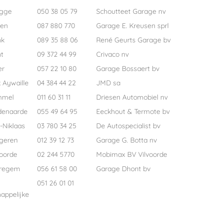
ugge
050 38 05 79
Schoutteet Garage nv
pen
087 880 770
Garage E. Kreusen sprl
nk
089 35 88 06
René Geurts Garage bv
t
09 372 44 99
Crivaco nv
er
057 22 10 80
Garage Bossaert bv
 Aywaille
04 384 44 22
JMD sa
mmel
011 60 31 11
Driesen Automobiel nv
denaarde
055 49 64 95
Eeckhout & Termote bv
-Niklaas
03 780 34 25
De Autospecialist bv
geren
012 39 12 73
Garage G. Botta nv
voorde
02 244 5770
Mobimax BV Vilvoorde
regem
056 61 58 00
Garage Dhont bv
051 26 01 01
appelijke