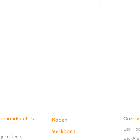
edehandsauto's
Onze v
Kopen
Dex Ho
Verkopen
guar
,
Jeep
,
Dex Are