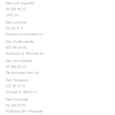
Dex Luik Aywaille
04 384 44 22
JMD sa
Dex Lommel
011 60 31 11
Driesen Automobiel nv
Dex Oudenaarde
055 49 64 95
Eeckhout & Termote bv
Dex Sint-Niklaas
03 780 34 25
De Autospecialist bv
Dex Tongeren
012 39 12 73
Garage G. Botta nv
Dex Vilvoorde
02 244 5770
Mobimax BV Vilvoorde