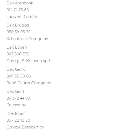
Dex Arendonk
014 74 75 65
Lauwers Cars bv
Dex Brugge
050 38 05 79
Schoutteet Garage nv
Dex Eupen
087 880 770
Garage E. Kreusen sprl
Dex Genk
089 35 88 06
René Geurts Garage bv
Dex Gent
09 372 44 99
Crivaco nv
Dex Ieper
057 22 10 80
Garage Bossaert bv