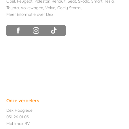
Opel
,
Peugeot
,
Polestar
,
Renault
,
Seat
,
Skoda
,
Smart
,
Tesla
,
Toyota
,
Volkswagen
,
Volvo
,
Geely Starray
-
Meer informatie over Dex
Onze verdelers
Dex Hooglede
051 26 01 05
Mobimax BV