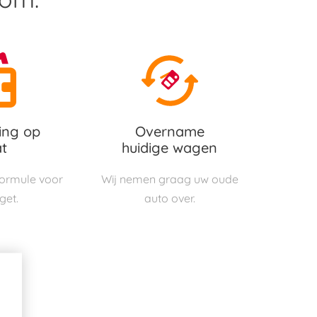
ing op
Overname
t
huidige wagen
 formule voor
Wij nemen graag uw oude
get.
auto over.