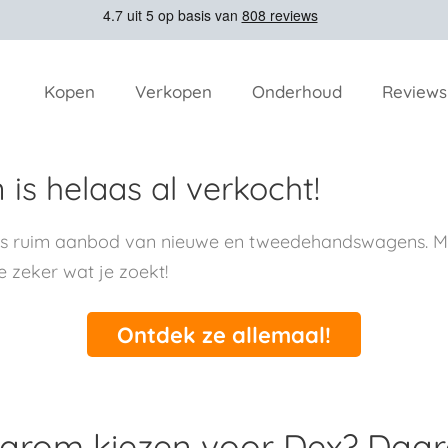
Kopen
Verkopen
Onderhoud
Reviews
is helaas al verkocht!
ns ruim aanbod van nieuwe en tweedehandswagens. Me
e zeker wat je zoekt!
Ontdek ze allemaal!
rom kiezen voor Dex? Daa