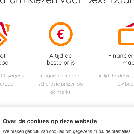
ot
Altijd de
Financier
bod
beste prijs
maa
000 wagens
Gegarandeerd de
Altijd de ideale
verbaar.
scherpste prijzen op
uw bud
de markt.
Over de cookies op deze website
We maken gebruik van cookies om gegevens m.b.t. de prestaties