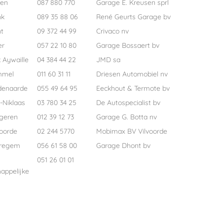
pen
087 880 770
Garage E. Kreusen sprl
nk
089 35 88 06
René Geurts Garage bv
t
09 372 44 99
Crivaco nv
er
057 22 10 80
Garage Bossaert bv
 Aywaille
04 384 44 22
JMD sa
mmel
011 60 31 11
Driesen Automobiel nv
denaarde
055 49 64 95
Eeckhout & Termote bv
-Niklaas
03 780 34 25
De Autospecialist bv
geren
012 39 12 73
Garage G. Botta nv
voorde
02 244 5770
Mobimax BV Vilvoorde
regem
056 61 58 00
Garage Dhont bv
051 26 01 01
appelijke