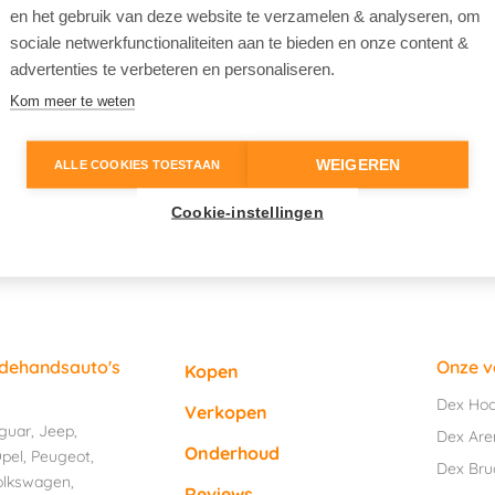
en het gebruik van deze website te verzamelen & analyseren, om
sociale netwerkfunctionaliteiten aan te bieden en onze content &
advertenties te verbeteren en personaliseren.
Kom meer te weten
WEIGEREN
ALLE COOKIES TOESTAAN
Cookie-instellingen
edehandsauto's
Onze v
Kopen
Dex Ho
Verkopen
guar
,
Jeep
,
Dex Are
Onderhoud
pel
,
Peugeot
,
Dex Br
olkswagen
,
Reviews