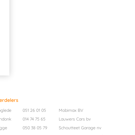
erdelers
oglede
051 26 01 05
Mobimax BV
ndonk
014 74 75 65
Lauwers Cars bv
ugge
050 38 05 79
Schoutteet Garage nv