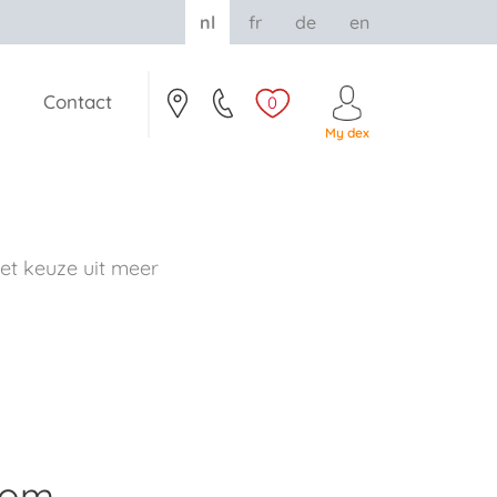
nl
fr
de
en
Contact
0
My dex
t keuze uit meer
rom.