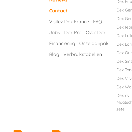
Dex Eu
Dex Ge
Contact
Dex Gen
Visitez Dex France
FAQ
Dex Iep
Jobs
Dex Pro
Over Dex
Dex Luik
Financiering
Onze aanpak
Dex Lo
Dex Ou
Blog
Verbruikstabellen
Dex Sint
Dex Ton
Dex Vil
Dex Wa
Dex nv
Maatsch
zetel