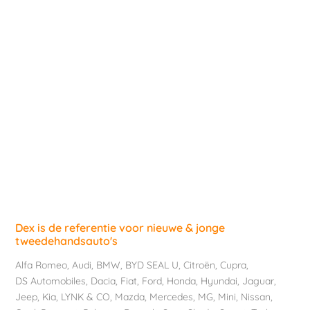
Dex is de referentie voor nieuwe & jonge
tweedehandsauto's
Alfa Romeo
,
Audi
,
BMW
,
BYD SEAL U
,
Citroën
,
Cupra
,
DS Automobiles
,
Dacia
,
Fiat
,
Ford
,
Honda
,
Hyundai
,
Jaguar
,
Jeep
,
Kia
,
LYNK & CO
,
Mazda
,
Mercedes
,
MG
,
Mini
,
Nissan
,