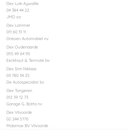
Dex Luik Aywaille
04 384 44 22
JMD sa
Dex Lommel
011 60 31 11
Driesen Automobiel nv
Dex Oudenaarde
055 49 64 95
Eeckhout & Termote bv
Dex Sint-Niklaas
03 780 34 25
De Autospecialist bv
Dex Tongeren
012 39 12 73
Garage G. Botta nv
Dex Vilvoorde
02 244 5770
Mobimax BV Vilvoorde