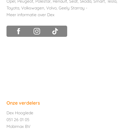
Opel
,
Peugeot
,
Polestar
,
Renault
,
Seat
,
Skoda
,
Smart
,
Tesla
,
Toyota
,
Volkswagen
,
Volvo
,
Geely Starray
-
Meer informatie over Dex
Onze verdelers
Dex Hooglede
051 26 01 05
Mobimax BV