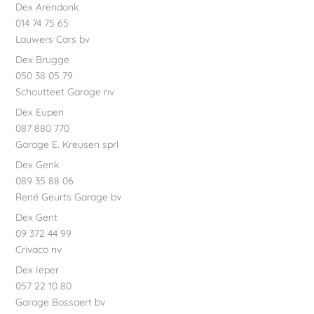
Dex Arendonk
014 74 75 65
Lauwers Cars bv
Dex Brugge
050 38 05 79
Schoutteet Garage nv
Dex Eupen
087 880 770
Garage E. Kreusen sprl
Dex Genk
089 35 88 06
René Geurts Garage bv
Dex Gent
09 372 44 99
Crivaco nv
Dex Ieper
057 22 10 80
Garage Bossaert bv