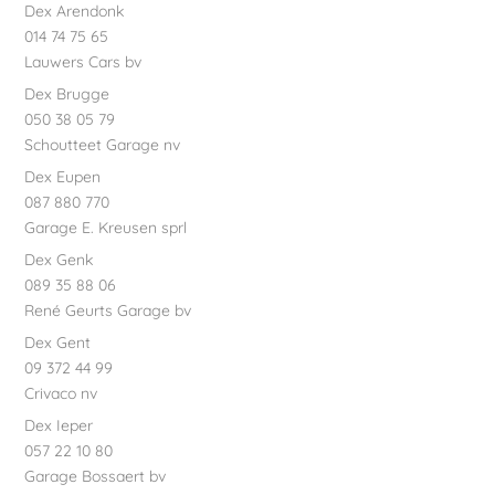
Dex Arendonk
014 74 75 65
Lauwers Cars bv
Dex Brugge
050 38 05 79
Schoutteet Garage nv
Dex Eupen
087 880 770
Garage E. Kreusen sprl
Dex Genk
089 35 88 06
René Geurts Garage bv
Dex Gent
09 372 44 99
Crivaco nv
Dex Ieper
057 22 10 80
Garage Bossaert bv