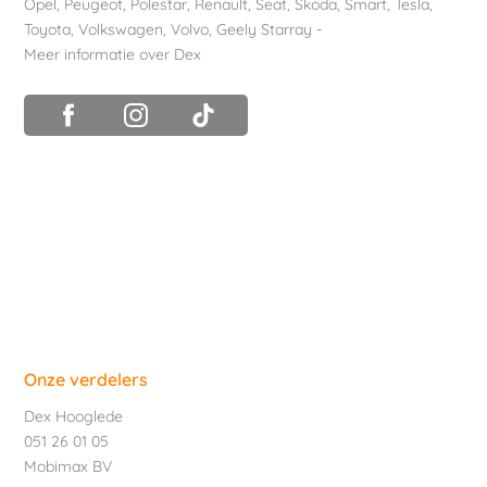
Opel
,
Peugeot
,
Polestar
,
Renault
,
Seat
,
Skoda
,
Smart
,
Tesla
,
Toyota
,
Volkswagen
,
Volvo
,
Geely Starray
-
Meer informatie over Dex
Onze verdelers
Dex Hooglede
051 26 01 05
Mobimax BV