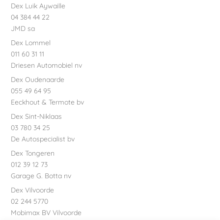
Dex Luik Aywaille
04 384 44 22
JMD sa
Dex Lommel
011 60 31 11
Driesen Automobiel nv
Dex Oudenaarde
055 49 64 95
Eeckhout & Termote bv
Dex Sint-Niklaas
03 780 34 25
De Autospecialist bv
Dex Tongeren
012 39 12 73
Garage G. Botta nv
Dex Vilvoorde
02 244 5770
Mobimax BV Vilvoorde