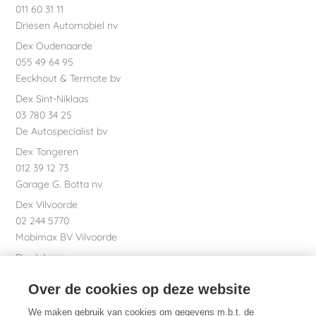
011 60 31 11
Driesen Automobiel nv
Dex Oudenaarde
055 49 64 95
Eeckhout & Termote bv
Dex Sint-Niklaas
03 780 34 25
De Autospecialist bv
Dex Tongeren
012 39 12 73
Garage G. Botta nv
Dex Vilvoorde
02 244 5770
Mobimax BV Vilvoorde
Dex Waregem
056 61 58 00
Over de cookies op deze website
Garage Dhont bv
Dex nv Maatschappelijke zetel
We maken gebruik van cookies om gegevens m.b.t. de