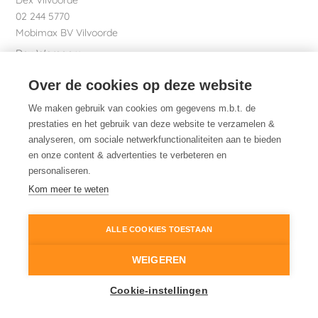
Dex Vilvoorde
02 244 5770
Mobimax BV Vilvoorde
Dex Waregem
056 61 58 00
Over de cookies op deze website
Garage Dhont bv
Dex nv Maatschappelijke zetel
We maken gebruik van cookies om gegevens m.b.t. de
051 26 01 01
prestaties en het gebruik van deze website te verzamelen &
analyseren, om sociale netwerkfunctionaliteiten aan te bieden
en onze content & advertenties te verbeteren en
personaliseren.
Dex. Daarom.
Kom meer te weten
ALLE COOKIES TOESTAAN
© 2014-2026
Dex
Wettelijke informatie
WEIGEREN
Cookiebeleid
Cookie-instellingen
Cookie instellingen
Privacy