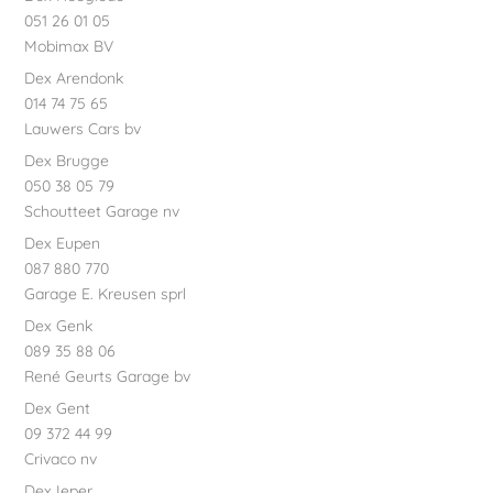
051 26 01 05
Mobimax BV
Dex Arendonk
014 74 75 65
Lauwers Cars bv
Dex Brugge
050 38 05 79
Schoutteet Garage nv
Dex Eupen
087 880 770
Garage E. Kreusen sprl
Dex Genk
089 35 88 06
René Geurts Garage bv
Dex Gent
09 372 44 99
Crivaco nv
Dex Ieper