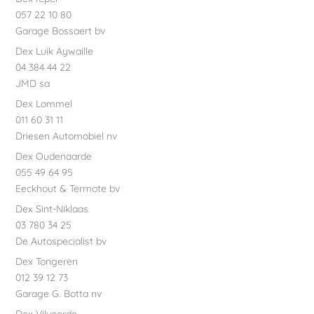
057 22 10 80
Garage Bossaert bv
Dex Luik Aywaille
04 384 44 22
JMD sa
Dex Lommel
011 60 31 11
Driesen Automobiel nv
Dex Oudenaarde
055 49 64 95
Eeckhout & Termote bv
Dex Sint-Niklaas
03 780 34 25
De Autospecialist bv
Dex Tongeren
012 39 12 73
Garage G. Botta nv