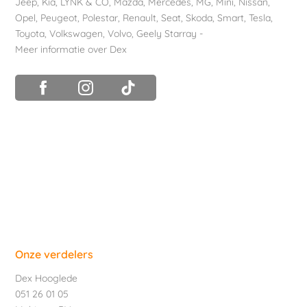
Jeep
,
Kia
,
LYNK & CO
,
Mazda
,
Mercedes
,
MG
,
Mini
,
Nissan
,
Opel
,
Peugeot
,
Polestar
,
Renault
,
Seat
,
Skoda
,
Smart
,
Tesla
,
Toyota
,
Volkswagen
,
Volvo
,
Geely Starray
-
Meer informatie over Dex
Onze verdelers
Dex Hooglede
051 26 01 05