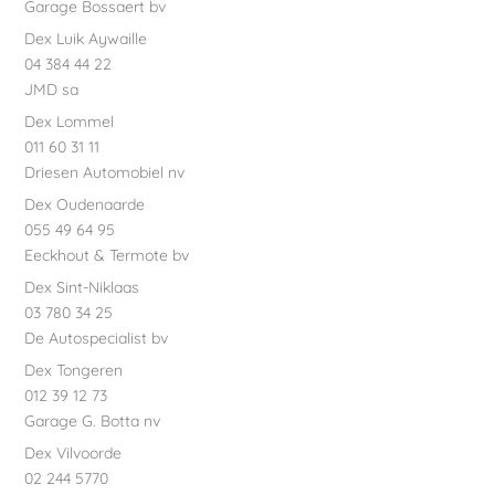
Garage Bossaert bv
Dex Luik Aywaille
04 384 44 22
JMD sa
Dex Lommel
011 60 31 11
Driesen Automobiel nv
Dex Oudenaarde
055 49 64 95
Eeckhout & Termote bv
Dex Sint-Niklaas
03 780 34 25
De Autospecialist bv
Dex Tongeren
012 39 12 73
Garage G. Botta nv
Dex Vilvoorde
02 244 5770