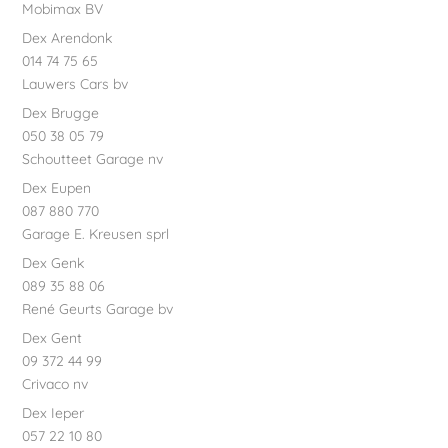
Mobimax BV
Dex Arendonk
014 74 75 65
Lauwers Cars bv
Dex Brugge
050 38 05 79
Schoutteet Garage nv
Dex Eupen
087 880 770
Garage E. Kreusen sprl
Dex Genk
089 35 88 06
René Geurts Garage bv
Dex Gent
09 372 44 99
Crivaco nv
Dex Ieper
057 22 10 80