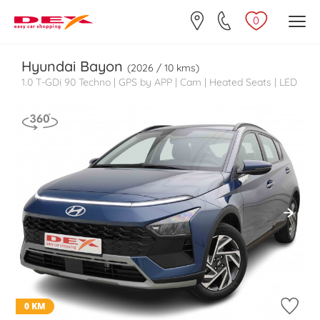
0
Hyundai
Bayon
(2026 / 10 kms)
1.0 T-GDi 90 Techno | GPS by APP | Cam | Heated Seats | LED
0 KM