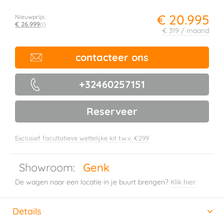
€ 20.995
Nieuwprijs:
€ 26.999
(i)
€ 319 / maand
contacteer ons
+32460257151
Reserveer
Exclusief facultatieve wettelijke kit t.w.v. €299
Showroom:
Genk
De wagen naar een locatie in je buurt brengen?
Klik hier
Details
(actieve tabblad)
Horizontal tab group