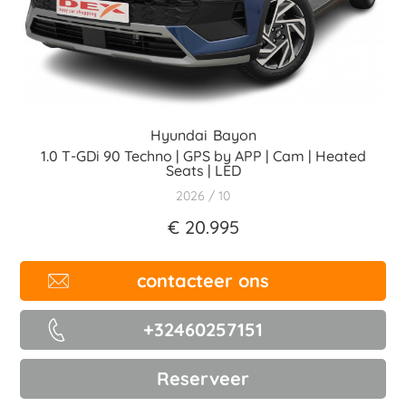
Hyundai
Bayon
1.0 T-GDi 90 Techno | GPS by APP | Cam | Heated
Seats | LED
2026
10
€ 20.995
contacteer ons
+32460257151
Reserveer