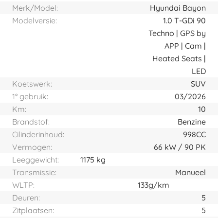
Merk/Model:
Hyundai Bayon
Modelversie:
1.0 T-GDi 90
Techno | GPS by
APP | Cam |
Heated Seats |
LED
Koetswerk:
SUV
1° gebruik:
03/2026
Km:
10
Brandstof:
Benzine
Cilinderinhoud:
998CC
Vermogen:
66
kW
90
PK
Leeggewicht:
1175 kg
Transmissie:
Manueel
WLTP:
133g/km
Deuren:
5
Zitplaatsen:
5