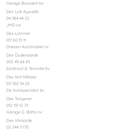
Garage Bossaert bv
Dex Luik Aywaille
04 384 44 22
JMD sa
Dex Lommel
011 60 31 11
Driesen Automobiel nv
Dex Oudenaarde
055 49 64 95
Eeckhout & Termote bv
Dex Sint-Niklaas
03 780 34 25
De Autospecialist bv
Dex Tongeren
012 39 12 73
Garage G. Botta nv
Dex Vilvoorde
02 244 5770