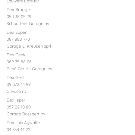
Lauwers Cars bv
Dex Brugge
050 38 05 79
Schoutteet Garage nv
Dex Eupen
087 880 770
Garage E. Kreusen sprl
Dex Genk
089 35 88 06
René Geurts Garage bv
Dex Gent
09 372 44 99
Crivaco nv
Dex Ieper
057 22 10 80
Garage Bossaert bv
Dex Luik Aywaille
04 384 44 22