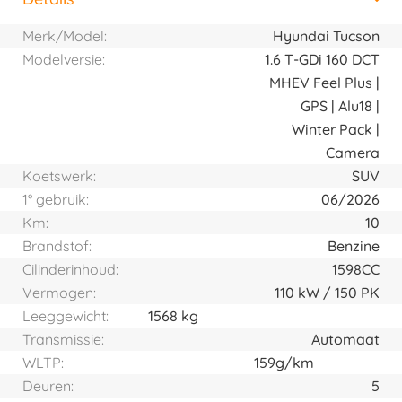
Horizontal tab group
Merk/Model:
Hyundai Tucson
Modelversie:
1.6 T-GDi 160 DCT
MHEV Feel Plus |
GPS | Alu18 |
Winter Pack |
Camera
Koetswerk:
SUV
1° gebruik:
06/2026
Km:
10
Brandstof:
Benzine
Cilinderinhoud:
1598CC
Vermogen:
110
kW
150
PK
Leeggewicht:
1568 kg
Transmissie:
Automaat
WLTP:
159g/km
Deuren:
5