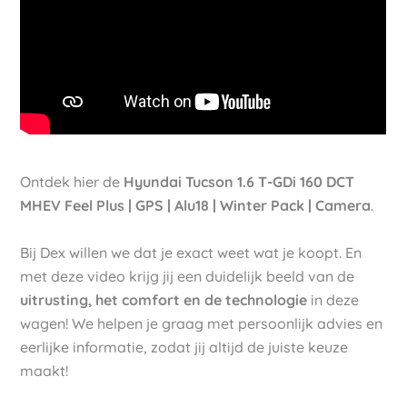
Ontdek hier de
Hyundai Tucson 1.6 T-GDi 160 DCT
MHEV Feel Plus | GPS | Alu18 | Winter Pack | Camera
.
Bij Dex willen we dat je exact weet wat je koopt. En
met deze video krijg jij een duidelijk beeld van de
uitrusting, het comfort en de technologie
in deze
wagen! We helpen je graag met persoonlijk advies en
eerlijke informatie, zodat jij altijd de juiste keuze
maakt!