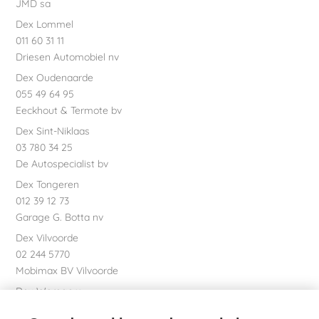
JMD sa
Dex Lommel
011 60 31 11
Driesen Automobiel nv
Dex Oudenaarde
055 49 64 95
Eeckhout & Termote bv
Dex Sint-Niklaas
03 780 34 25
De Autospecialist bv
Dex Tongeren
012 39 12 73
Garage G. Botta nv
Dex Vilvoorde
02 244 5770
Mobimax BV Vilvoorde
Dex Waregem
056 61 58 00