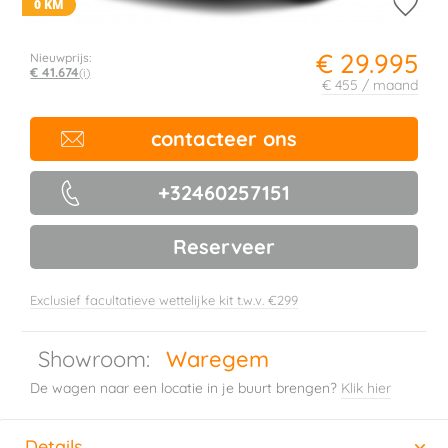
0 KM
€ 29.995
Nieuwprijs:
€ 41.674
(i)
€ 455 / maand
contacteer ons
+32460257151
Reserveer
Exclusief facultatieve wettelijke kit t.w.v. €299
Showroom:
Waregem
De wagen naar een locatie in je buurt brengen?
Klik hier
Details
(actieve tabblad)