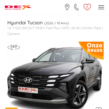
0
Hyundai
Tucson
(2026 / 10 kms)
1.6 T-GDi 160 DCT MHEV Feel Plus | GPS | Alu18 | Winter Pack |
Camera